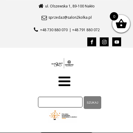
ul. Olszewska 1, 89-100 Nakło
0
sprzedaz@salon2kolka.pl
+48 730 880 070
| +48 791 880 072