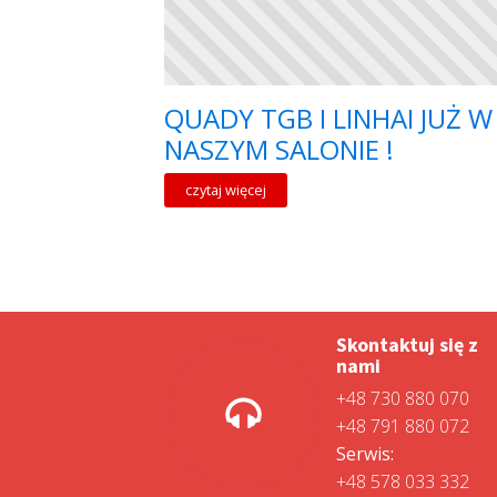
QUADY TGB I LINHAI JUŻ W
NASZYM SALONIE !
czytaj więcej
Skontaktuj się z
nami
+48 730 880 070
+48 791 880 072
Serwis:
+48 578 033 332