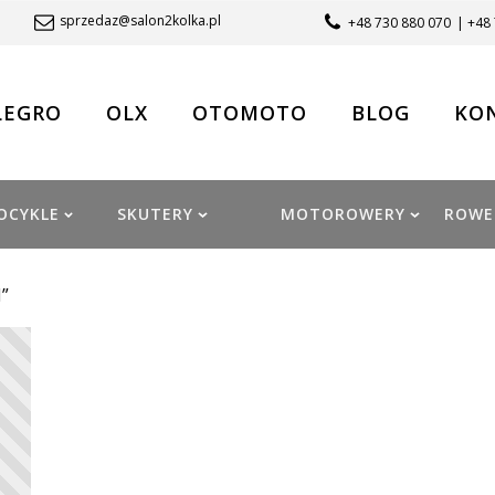
sprzedaz@salon2kolka.pl
+48 730 880 070
| +48
LEGRO
OLX
OTOMOTO
BLOG
KO
OCYKLE
SKUTERY
MOTOROWERY
ROWE
”