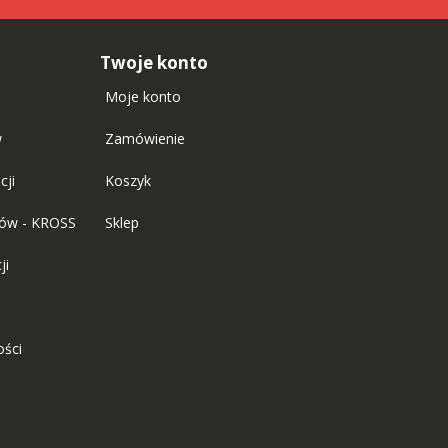
Twoje konto
Moje konto
w
Zamówienie
cji
Koszyk
tów - KROSS
Sklep
ji
ości