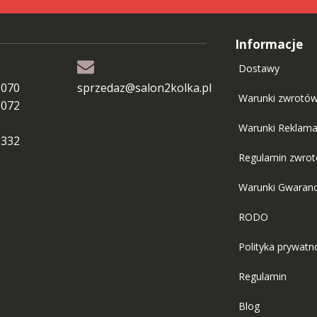
Informacje
Dostawy
 070
sprzedaz@salon2kolka.pl
Warunki zwrotó
 072
Warunki Reklama
 332
Regulamin zwro
Warunki Gwaranc
RODO
Polityka prywatn
Regulamin
Blog