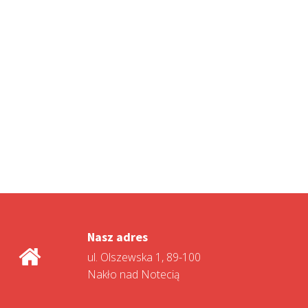
Nasz adres
ul. Olszewska 1, 89-100
Nakło nad Notecią