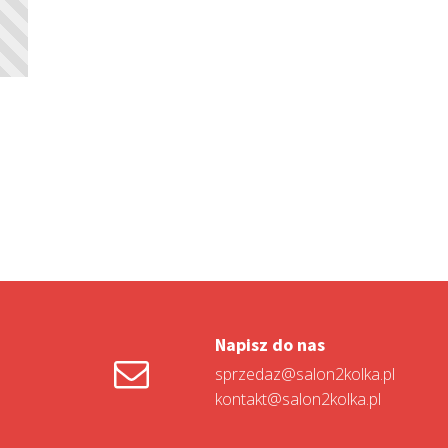
Napisz do nas
sprzedaz@salon2kolka.pl
kontakt@salon2kolka.pl