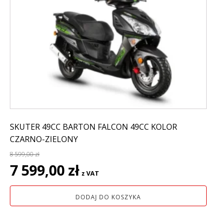
SKUTER 49CC BARTON FALCON 49CC KOLOR
CZARNO-ZIELONY
8 599,00
zł
Pierwotna
Aktualna
7 599,00
zł
z VAT
cena
cena
wynosiła:
wynosi:
DODAJ DO KOSZYKA
8
7
599,00 zł.
599,00 zł.