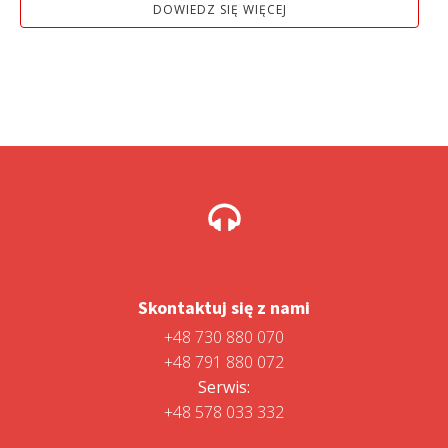
DOWIEDZ SIĘ WIĘCEJ
10
10
990,00 zł.
490,01 zł.
Skontaktuj się z nami
+48 730 880 070
+48 791 880 072
Serwis:
+48 578 033 332