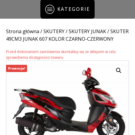
KATEGORIE
Strona główna
/
SKUTERY
/
SKUTERY JUNAK
/ SKUTER
49CM3 JUNAK 607 KOLOR CZARNO-CZERWONY
Przed dokonaniem zamówienia skontaktuj się ze sklepem w celu
sprawdzenia dostępności towaru
Promocja!