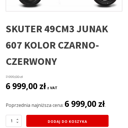
SKUTER 49CM3 JUNAK
607 KOLOR CZARNO-
CZERWONY
7 999,00
zł
Pierwotna
Aktualna
6 999,00
zł
z VAT
cena
cena
wynosiła:
wynosi:
6 999,00
zł
7
6
Poprzednia najniższa cena:
.
999,00 zł.
999,00 zł.
ilość
DODAJ DO KOSZYKA
SKUTER