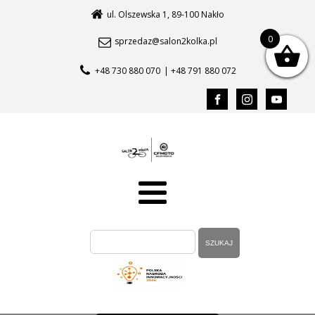
ul. Olszewska 1, 89-100 Nakło
0
sprzedaz@salon2kolka.pl
+48 730 880 070
| +48 791 880 072