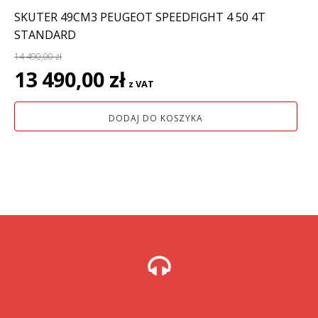
SKUTER 49CM3 PEUGEOT SPEEDFIGHT 4 50 4T
STANDARD
14 490,00
zł
Pierwotna
Aktualna
13 490,00
zł
z VAT
cena
cena
wynosiła:
wynosi:
DODAJ DO KOSZYKA
14
13
490,00 zł.
490,00 zł.