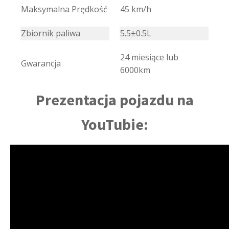
Maksymalna Prędkość
45 km/h
Zbiornik paliwa
5.5±0.5L
24 miesiące lub
Gwarancja
6000km
Prezentacja pojazdu na
YouTubie: