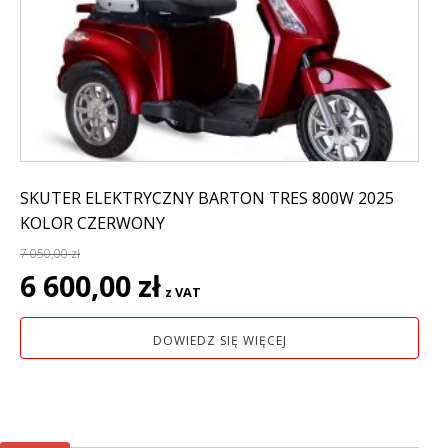
SKUTER ELEKTRYCZNY BARTON TRES 800W 2025
KOLOR CZERWONY
7 050,00
zł
Pierwotna
Aktualna
6 600,00
zł
z VAT
cena
cena
wynosiła:
wynosi:
DOWIEDZ SIĘ WIĘCEJ
7
6
050,00 zł.
600,00 zł.