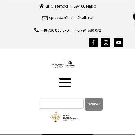
ul. Olszewska 1, 89-100 Nakło
sprzedaz@salon2kolka.pl
+48 730 880 070
| +48 791 880 072