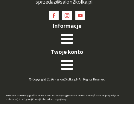
sprzedaz@salon2kolka.pl
Informacje
Twoje konto
© Copyright 2026 - salon2kolka.pl- All Rights Reserved
Niektóre materiały graficzne na stronie zostały wygenerowane lub zmodyfikowane przy użyciu
sztucznej inteligencji i mają charakter poglądowy.