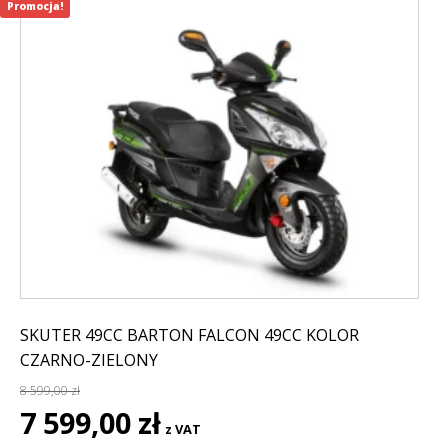
Promocja!
SKUTER 49CC BARTON FALCON 49CC KOLOR
CZARNO-ZIELONY
8 599,00
zł
Pierwotna
Aktualna
7 599,00
zł
z VAT
cena
cena