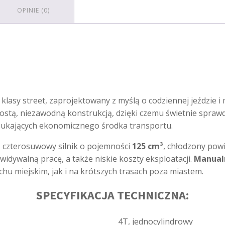
OPINIE (0)
klasy street, zaprojektowany z myślą o codziennej jeździe 
stą, niezawodną konstrukcją, dzięki czemu świetnie sprawdzi
zukających ekonomicznego środka transportu.
, czterosuwowy silnik o pojemności
125 cm³
, chłodzony pow
zewidywalną pracę, a także niskie koszty eksploatacji.
Manual
u miejskim, jak i na krótszych trasach poza miastem.
SPECYFIKACJA TECHNICZNA:
4T, jednocylindrowy