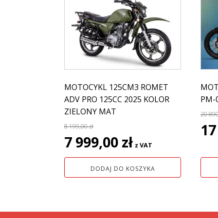
MOTOCYKL 125CM3 ROMET
MOT
ADV PRO 125CC 2025 KOLOR
PM-0
ZIELONY MAT
20 89
Pie
17
8 199,00
zł
Pierwotna
Aktualna
cen
7 999,00
zł
z VAT
cena
cena
wyno
wynosiła:
wynosi:
20
DODAJ DO KOSZYKA
8
7
890,0
199,00 zł.
999,00 zł.