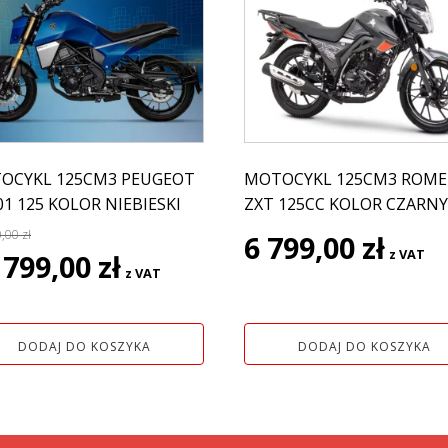
OCYKL 125CM3 PEUGEOT
MOTOCYKL 125CM3 ROME
1 125 KOLOR NIEBIESKI
ZXT 125CC KOLOR CZARNY
0,00
zł
6 799,00
zł
rwotna
Aktualna
z VAT
 799,00
zł
z VAT
a
cena
siła:
wynosi:
17
DODAJ DO KOSZYKA
DODAJ DO KOSZYKA
0 zł.
799,00 zł.