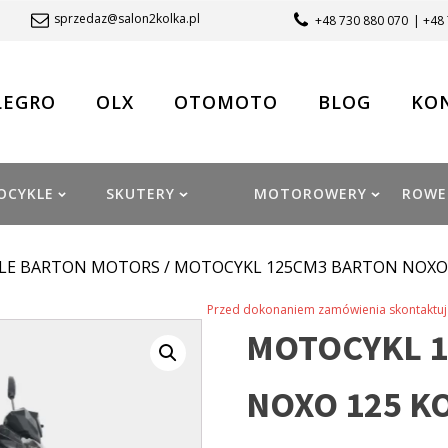
sprzedaz@salon2kolka.pl
+48 730 880 070
| +48
LEGRO
OLX
OTOMOTO
BLOG
KO
OCYKLE
SKUTERY
MOTOROWERY
ROWE
LE BARTON MOTORS
/ MOTOCYKL 125CM3 BARTON NOXO
Przed dokonaniem zamówienia skontaktuj 
MOTOCYKL 
NOXO 125 K