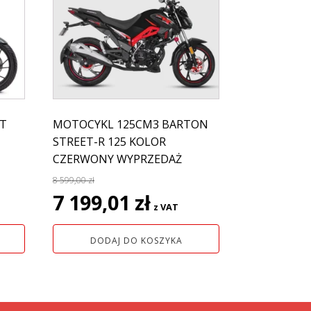
T
MOTOCYKL 125CM3 BARTON
STREET-R 125 KOLOR
CZERWONY WYPRZEDAŻ
8 599,00
zł
Pierwotna
Aktualna
7 199,01
zł
z VAT
cena
cena
wynosiła:
wynosi:
DODAJ DO KOSZYKA
8
7
599,00 zł.
199,01 zł.