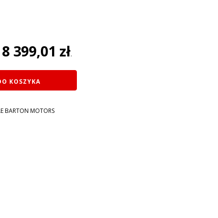
na
8 399,01
zł
:
.
ł.
DO KOSZYKA
E BARTON MOTORS