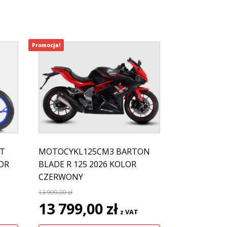
Promocja!
T
MOTOCYKL125CM3 BARTON
LOR
BLADE R 125 2026 KOLOR
CZERWONY
13 999,00
zł
lna
Pierwotna
Aktualna
13 799,00
zł
z VAT
cena
cena