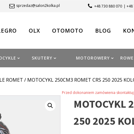
sprzedaz@salon2kolka.pl
+48 730 880 070
| +48
LEGRO
OLX
OTOMOTO
BLOG
KO
OCYKLE
SKUTERY
MOTOROWERY
ROWE
LE ROMET
/ MOTOCYKL 250CM3 ROMET CRS 250 2025 KOL
Przed dokonaniem zamówienia skontaktuj 
MOTOCYKL 2
250 2025 KO