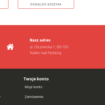
i:
wynosiła:
wynosi:
DODAJ DO KOSZYKA
13
13
 zł.
999,00 zł.
799,00 zł.
Nasz adres
ul. Olszewska 1, 89-100
Nakło nad Notecią
Twoje konto
Moje konto
w
Zamówienie