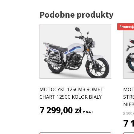
Podobne produkty
Promocj
MOTOCYKL 125CM3 ROMET
MOT
CHART 125CC KOLOR BIAŁY
STR
NIE
7 299,00
zł
z VAT
8 599
Pie
7 
cen