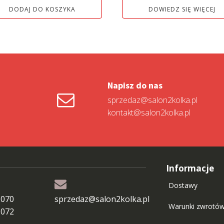
siła:
wynosi:
wynosiła:
wynos
DODAJ DO KOSZYKA
DOWIEDZ SIĘ WIĘCEJ
7
11
11
0 zł.
199,01 zł.
998,99 zł.
799,00
Napisz do nas
sprzedaz@salon2kolka.pl
kontakt@salon2kolka.pl
Informacje
Dostawy
 070
sprzedaz@salon2kolka.pl
Warunki zwrotó
 072