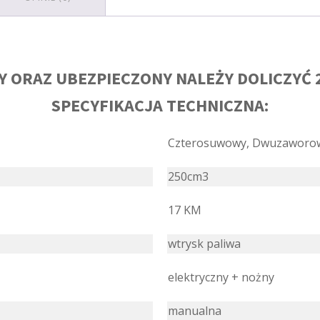
 ORAZ UBEZPIECZONY NALEŻY DOLICZYĆ 
SPECYFIKACJA TECHNICZNA:
Czterosuwowy, Dwuzaworow
250cm3
17 KM
wtrysk paliwa
elektryczny + nożny
manualna