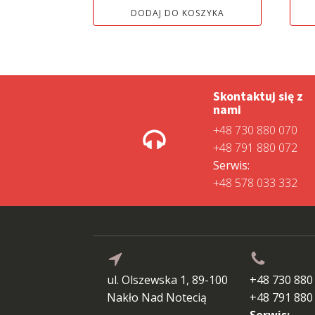
wyno
DODAJ DO KOSZYKA
8
599,0
Skontaktuj się z
nami
+48 730 880 070
+48 791 880 072
Serwis:
+48 578 033 332
ul. Olszewska 1, 89-100
+48 730 880
Nakło Nad Notecią
+48 791 880
Serwis: