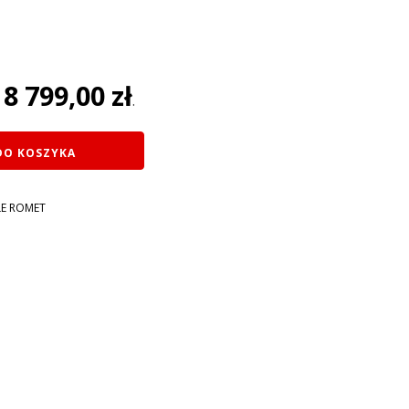
na
8 799,00
zł
:
.
ł.
DO KOSZYKA
E ROMET