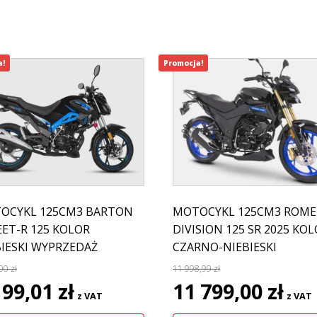
a!
Promocja!
OCYKL 125CM3 BARTON
MOTOCYKL 125CM3 ROME
EET-R 125 KOLOR
DIVISION 125 SR 2025 KO
BIESKI WYPRZEDAŻ
CZARNO-NIEBIESKI
,00
zł
11 998,99
zł
rwotna
Aktualna
Pierwotna
Aktua
199,01
zł
11 799,00
zł
z VAT
z VAT
a
cena
cena
cena