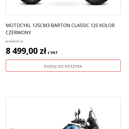
MOTOCYKL 125CM3 BARTON CLASSIC 125 KOLOR
CZERWONY
8 598,99
zł
Pierwotna
Aktualna
8 499,00
zł
z VAT
cena
cena
wynosiła:
wynosi:
DODAJ DO KOSZYKA
8
8
598,99 zł.
499,00 zł.