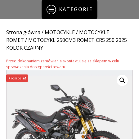
KATEGORIE
Strona główna
/
MOTOCYKLE
/
MOTOCYKLE
ROMET
/ MOTOCYKL 250CM3 ROMET CRS 250 2025
KOLOR CZARNY
Przed dokonaniem zamówienia skontaktuj się ze sklepem w celu
sprawdzenia dostępności towaru
Promocja!