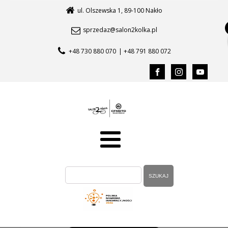
ul. Olszewska 1, 89-100 Nakło
sprzedaz@salon2kolka.pl
+48 730 880 070
| +48 791 880 072