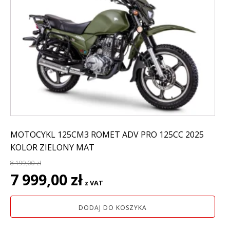
MOTOCYKL 125CM3 ROMET ADV PRO 125CC 2025
KOLOR ZIELONY MAT
8 199,00
zł
Pierwotna
Aktualna
7 999,00
zł
z VAT
cena
cena
wynosiła:
wynosi:
DODAJ DO KOSZYKA
8
7
199,00 zł.
999,00 zł.