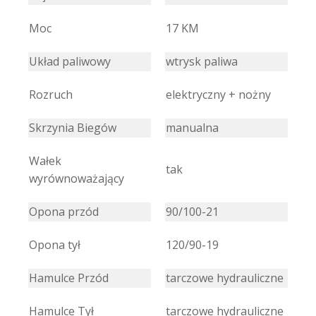
Moc
17 KM
Układ paliwowy
wtrysk paliwa
Rozruch
elektryczny + nożny
Skrzynia Biegów
manualna
Wałek
tak
wyrównoważający
Opona przód
90/100-21
Opona tył
120/90-19
Hamulce Przód
tarczowe hydrauliczne
Hamulce Tył
tarczowe hydrauliczne