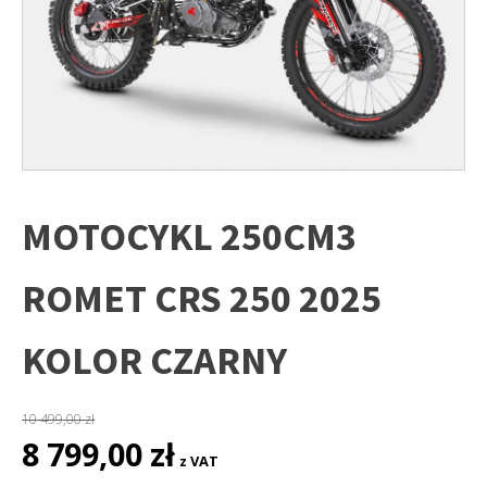
MOTOCYKL 250CM3
ROMET CRS 250 2025
KOLOR CZARNY
10 499,00
zł
Pierwotna
Aktualna
8 799,00
zł
z VAT
cena
cena