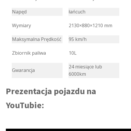
Napęd
łańcuch
Wymiary
2130×880×1210 mm
Maksymalna Prędkość
95 km/h
Zbiornik paliwa
10L
24 miesiące lub
Gwarancja
6000km
Prezentacja pojazdu na
YouTubie: