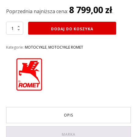
wynosiła:
wynosi:
8 799,00
zł
10
8
Poprzednia najniższa cena:
.
499,00 zł.
799,00 zł.
ilość
DODAJ DO KOSZYKA
MOTOCYKL
250CM3
ROMET
Kategorie:
MOTOCYKLE
,
MOTOCYKLE ROMET
CRS
250
2025
KOLOR
CZARNY
OPIS
MARKA