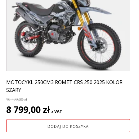
MOTOCYKL 250CM3 ROMET CRS 250 2025 KOLOR
SZARY
10 499,00
zł
Pierwotna
Aktualna
8 799,00
zł
z VAT
cena
cena
wynosiła:
wynosi:
DODAJ DO KOSZYKA
10
8
499,00 zł.
799,00 zł.