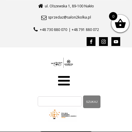
ul. Olszewska 1, 89-100 Nakło
0
sprzedaz@salon2kolka.pl
+48 730 880 070
| +48 791 880 072