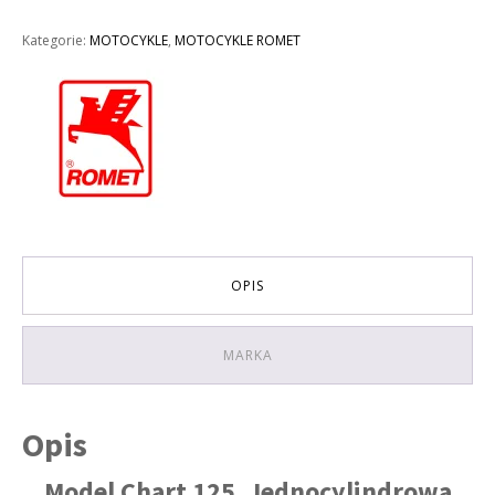
125CM3
ROMET
Kategorie:
MOTOCYKLE
,
MOTOCYKLE ROMET
CHART
125CC
KOLOR
SZARY
OPIS
MARKA
Opis
Model Chart 125. Jednocylindrowa