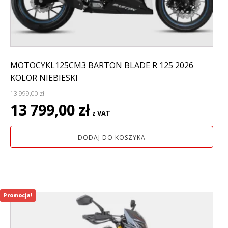
MOTOCYKL125CM3 BARTON BLADE R 125 2026
KOLOR NIEBIESKI
13 999,00
zł
Pierwotna
Aktualna
13 799,00
zł
z VAT
cena
cena
wynosiła:
wynosi:
DODAJ DO KOSZYKA
13
13
999,00 zł.
799,00 zł.
Promocja!