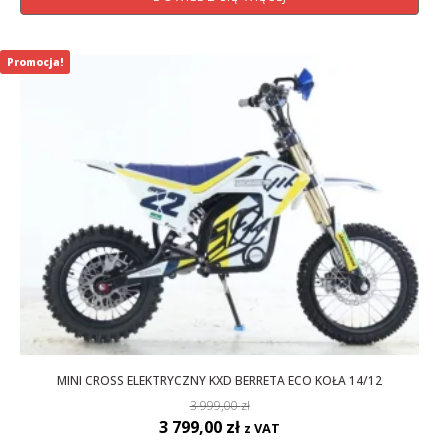
Promocja!
MINI CROSS ELEKTRYCZNY KXD BERRETA ECO KOŁA 14/12
3 999,00
zł
Pierwotna
Aktualna
3 799,00
zł
z VAT