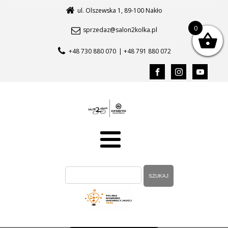
ul. Olszewska 1, 89-100 Nakło
0
sprzedaz@salon2kolka.pl
+48 730 880 070
| +48 791 880 072