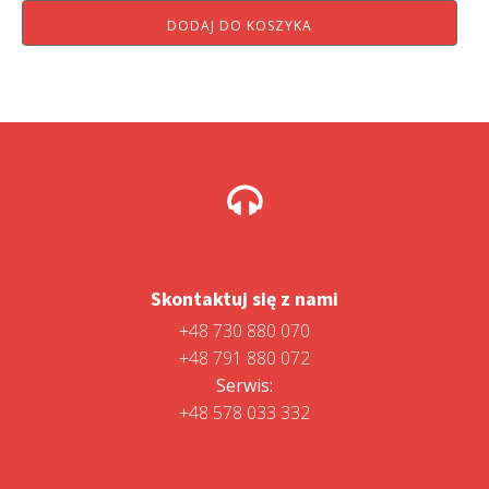
cena
cena
DODAJ DO KOSZYKA
wynosiła:
wynosi:
3
3
999,00 zł.
799,00 zł.
Skontaktuj się z nami
+48 730 880 070
+48 791 880 072
Serwis:
+48 578 033 332