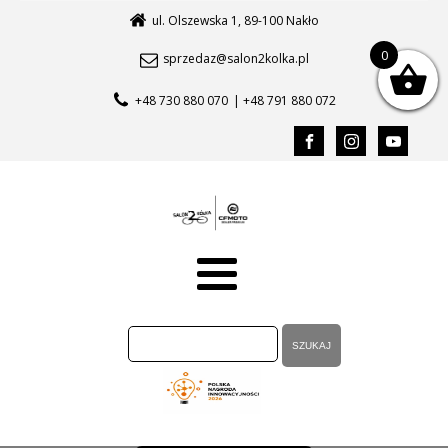
ul. Olszewska 1, 89-100 Nakło
0
sprzedaz@salon2kolka.pl
+48 730 880 070
| +48 791 880 072