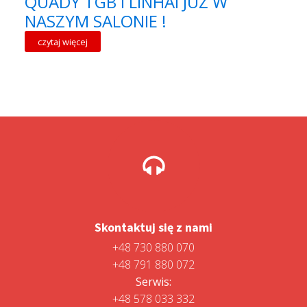
QUADY TGB I LINHAI JUŻ W
NASZYM SALONIE !
czytaj więcej
Skontaktuj się z nami
+48 730 880 070
+48 791 880 072
Serwis:
+48 578 033 332