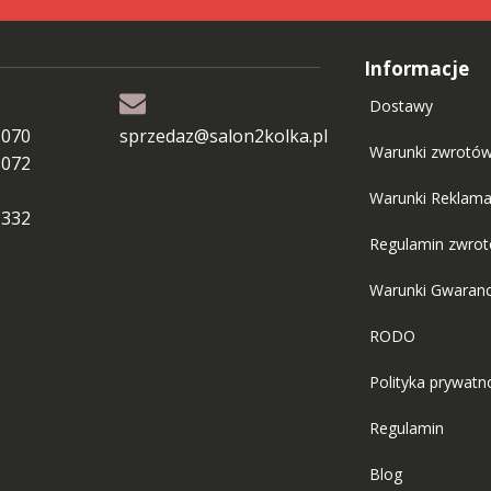
Informacje
Dostawy
 070
sprzedaz@salon2kolka.pl
Warunki zwrotó
 072
Warunki Reklama
 332
Regulamin zwro
Warunki Gwaranc
RODO
Polityka prywatn
Regulamin
Blog