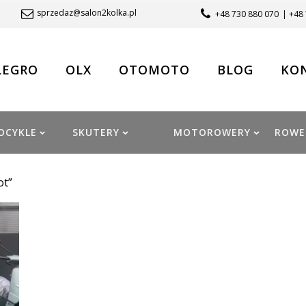
sprzedaz@salon2kolka.pl
+48 730 880 070
| +48
LEGRO
OLX
OTOMOTO
BLOG
KO
OCYKLE
SKUTERY
MOTOROWERY
ROWE
ot”