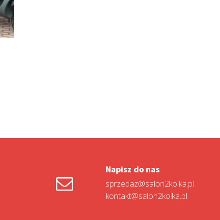
Napisz do nas
sprzedaz@salon2kolka.pl
kontakt@salon2kolka.pl