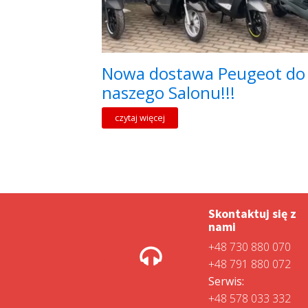
Nowa dostawa Peugeot do
naszego Salonu!!!
czytaj więcej
Skontaktuj się z
nami
+48 730 880 070
+48 791 880 072
Serwis:
+48 578 033 332