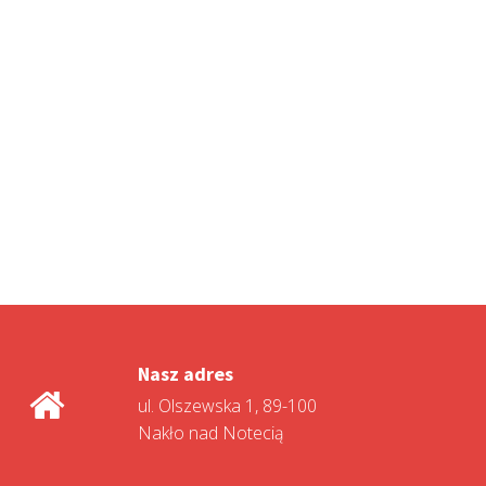
Nasz adres
ul. Olszewska 1, 89-100
Nakło nad Notecią