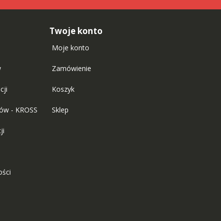
Twoje konto
Moje konto
w
Zamówienie
cji
Koszyk
tów - KROSS
Sklep
ji
ości