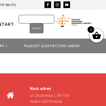
 791 880 072
NTAKT
0
RY
POJAZDY ELEKTRYCZNE SARINI
Nasz adres
ul. Olszewska 1, 89-100
Nakło nad Notecią