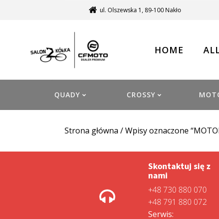
ul. Olszewska 1, 89-100 Nakło
HOME
AL
QUADY
CROSSY
MOT
Strona główna
/ Wpisy oznaczone “MOT
Skontaktuj się z
nami
+48 730 880 070
+48 791 880 072
Serwis: