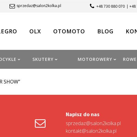
sprzedaz@salon2kolka.pl
+48 730 880 070
| +48
LEGRO
OLX
OTOMOTO
BLOG
KO
OCYKLE
SKUTERY
MOTOROWERY
ROWE
OR SHOW”
Napisz do nas
sprzedaz@salon2kolka.pl
kontakt@salon2kolka.pl