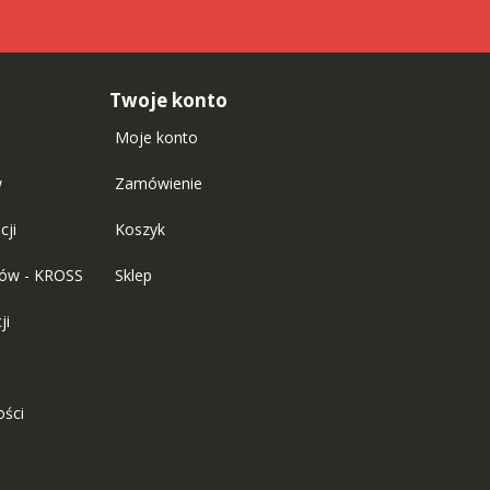
Twoje konto
Moje konto
w
Zamówienie
cji
Koszyk
tów - KROSS
Sklep
ji
ości