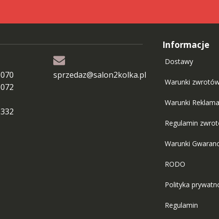
Informacje
Dostawy
 070
sprzedaz@salon2kolka.pl
Warunki zwrotó
 072
Warunki Reklama
 332
Regulamin zwro
Warunki Gwaranc
RODO
Polityka prywatn
Regulamin