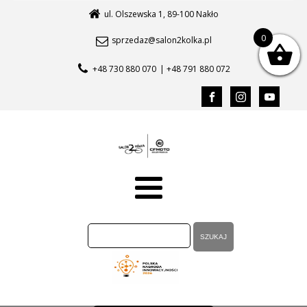
ul. Olszewska 1, 89-100 Nakło
0
sprzedaz@salon2kolka.pl
+48 730 880 070
| +48 791 880 072