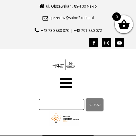
ul. Olszewska 1, 89-100 Nakło
0
sprzedaz@salon2kolka.pl
+48 730 880 070
| +48 791 880 072