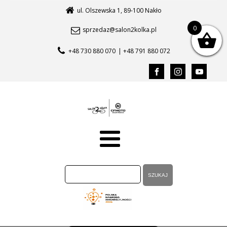
ul. Olszewska 1, 89-100 Nakło
0
sprzedaz@salon2kolka.pl
+48 730 880 070
| +48 791 880 072