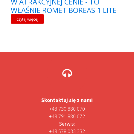
W ATRAKCYJNEJ CENIE - TO
WŁAŚNIE ROMET BOREAS 1 LITE
czytaj więcej
Skontaktuj się z nami
+48 730 880 070
+48 791 880 072
Serwis:
+48 578 033 332