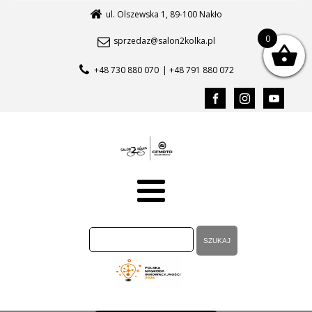
ul. Olszewska 1, 89-100 Nakło
0
sprzedaz@salon2kolka.pl
+48 730 880 070
| +48 791 880 072