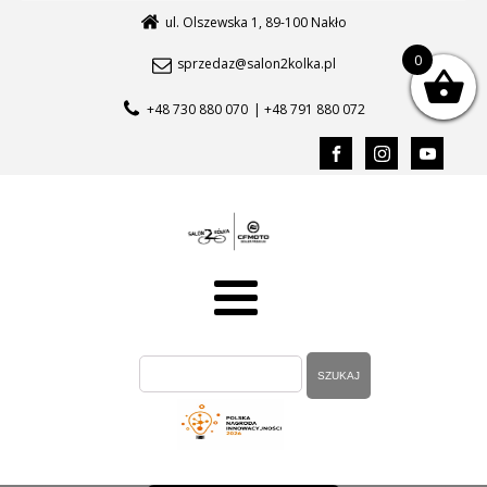
ul. Olszewska 1, 89-100 Nakło
0
sprzedaz@salon2kolka.pl
+48 730 880 070
| +48 791 880 072