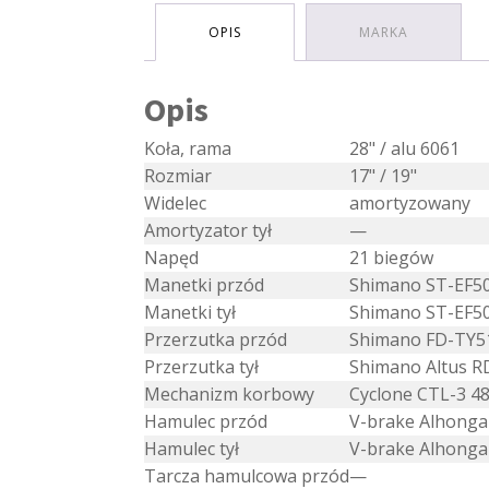
OPIS
MARKA
Opis
Koła, rama
28" / alu 6061
Rozmiar
17" / 19"
Widelec
amortyzowany
Amortyzator tył
—
Napęd
21 biegów
Manetki przód
Shimano ST-EF50
Manetki tył
Shimano ST-EF50
Przerzutka przód
Shimano FD-TY5
Przerzutka tył
Shimano Altus 
Mechanizm korbowy
Cyclone CTL-3 4
Hamulec przód
V-brake Alhonga
Hamulec tył
V-brake Alhonga
Tarcza hamulcowa przód
—