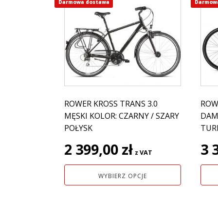
Darmowa dostawa
Ten
Darmow
Ten
produkt
prod
ma
ma
wiele
wiel
wariantów.
wari
Opcje
Opcj
można
moż
wybrać
wybr
na
na
ROWER KROSS TRANS 3.0
ROW
stronie
stro
MĘSKI KOLOR: CZARNY / SZARY
DAMS
produktu
prod
POŁYSK
TUR
2 399,00
zł
3 
z VAT
WYBIERZ OPCJE