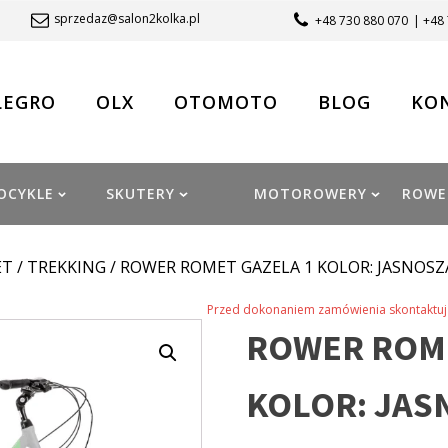
sprzedaz@salon2kolka.pl
+48 730 880 070
| +48
LEGRO
OLX
OTOMOTO
BLOG
KO
OCYKLE
SKUTERY
MOTOROWERY
ROWE
ET
/
TREKKING
/ ROWER ROMET GAZELA 1 KOLOR: JASNOSZ
Przed dokonaniem zamówienia skontaktuj 
ROWER ROME
KOLOR: JAS