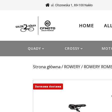
ul. Olszewska 1, 89-100 Nakło
HOME
AL
QUADY
CROSSY
MOT
Strona główna
/
ROWERY
/
ROWERY ROM
Darmowa dostawa