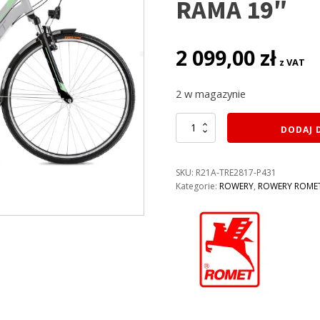
RAMA 19″
2 099,00
zł
z VAT
2 w magazynie
ilość
DODAJ 
ROWER
ROMET
GAZELA
SKU:
R21A-TRE2817-P431
1
Kategorie:
ROWERY
,
ROWERY ROME
KOLOR:
JASNOSZARY-
ZIELONY
RAMA
19″