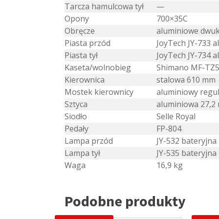
Tarcza hamulcowa tył
—
Opony
700×35C
Obręcze
aluminiowe dw
Piasta przód
JoyTech JY-733 
Piasta tył
JoyTech JY-734 
Kaseta/wolnobieg
Shimano MF-TZ5
Kierownica
stalowa 610 mm
Mostek kierownicy
aluminiowy reg
Sztyca
aluminiowa 27,
Siodło
Selle Royal
Pedały
FP-804
Lampa przód
JY-532 bateryjna
Lampa tył
JY-535 bateryjna
Waga
16,9 kg
Podobne produkty