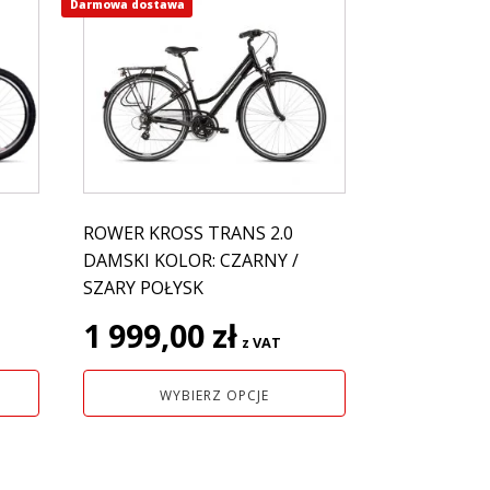
Darmowa dostawa
Ten
produkt
ma
wiele
wariantów.
Opcje
można
wybrać
na
ROWER KROSS TRANS 2.0
stronie
DAMSKI KOLOR: CZARNY /
produktu
SZARY POŁYSK
1 999,00
zł
z VAT
WYBIERZ OPCJE