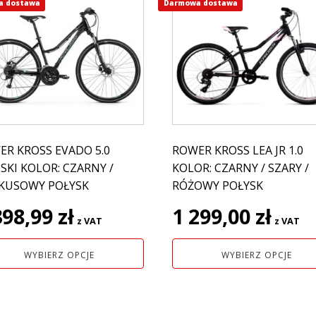
a dostawa
Darmowa dostawa
Ten
ukt
produkt
ma
e
wiele
antów.
wariantów.
e
Opcje
na
można
ać
wybrać
na
ER KROSS EVADO 5.0
ROWER KROSS LEA JR 1.0
nie
stronie
KI KOLOR: CZARNY /
KOLOR: CZARNY / SZARY /
uktu
produktu
KUSOWY POŁYSK
RÓŻOWY POŁYSK
398,99
zł
1 299,00
zł
z VAT
z VAT
WYBIERZ OPCJE
WYBIERZ OPCJE