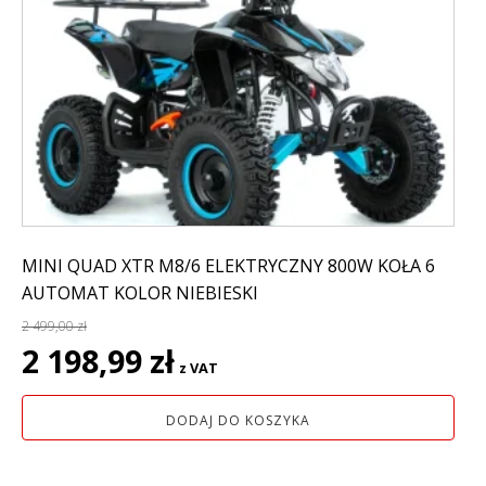
MINI QUAD XTR M8/6 ELEKTRYCZNY 800W KOŁA 6
AUTOMAT KOLOR NIEBIESKI
2 499,00
zł
Pierwotna
Aktualna
2 198,99
zł
z VAT
cena
cena
wynosiła:
wynosi:
DODAJ DO KOSZYKA
2
2
499,00 zł.
198,99 zł.