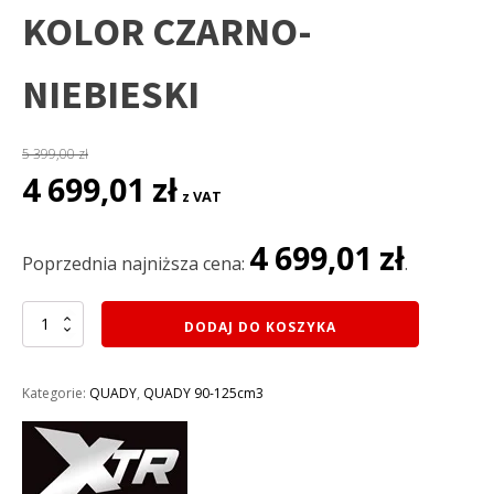
KOLOR CZARNO-
NIEBIESKI
5 399,00
zł
Pierwotna
Aktualna
4 699,01
zł
z VAT
cena
cena
wynosiła:
wynosi:
4 699,01
zł
5
4
Poprzednia najniższa cena:
.
399,00 zł.
699,01 zł.
ilość
DODAJ DO KOSZYKA
QUAD
XTR
125CM3
Kategorie:
QUADY
,
QUADY 90-125cm3
FIRESHOT
002/8
KOŁA
8
(3