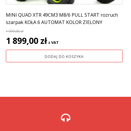
MINI QUAD XTR 49CM3 M8/6 PULL START rozruch
szarpak KOŁA 6 AUTOMAT KOLOR ZIELONY
1 999,00
zł
Pierwotna
Aktualna
1 899,00
zł
z VAT
cena
cena
wynosiła:
wynosi:
DODAJ DO KOSZYKA
1
1
999,00 zł.
899,00 zł.