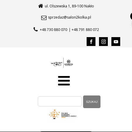
ul. Olszewska 1, 89-100 Nakło
sprzedaz@salon2kolka.pl
+48 730 880 070
| +48 791 880 072