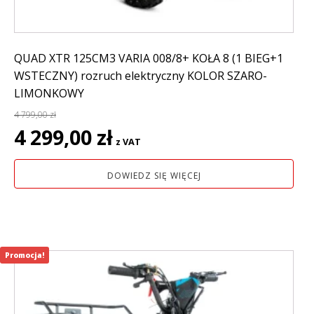
QUAD XTR 125CM3 VARIA 008/8+ KOŁA 8 (1 BIEG+1
WSTECZNY) rozruch elektryczny KOLOR SZARO-
LIMONKOWY
4 799,00
zł
Pierwotna
Aktualna
4 299,00
zł
z VAT
cena
cena
wynosiła:
wynosi:
DOWIEDZ SIĘ WIĘCEJ
4
4
799,00 zł.
299,00 zł.
Promocja!