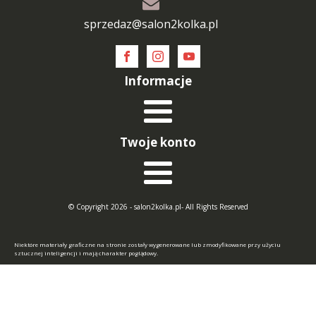
sprzedaz@salon2kolka.pl
Informacje
Twoje konto
© Copyright 2026 - salon2kolka.pl- All Rights Reserved
Niektóre materiały graficzne na stronie zostały wygenerowane lub zmodyfikowane przy użyciu
sztucznej inteligencji i mają charakter poglądowy.