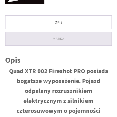
BIEGI
+1
WSTECZNY)
rozruch
OPIS
elektryczny
KOLOR
CZARNO-
NIEBIESKI
MARKA
Opis
Quad XTR 002 Fireshot PRO posiada
bogatsze wyposażenie. Pojazd
odpalany rozrusznikiem
elektrycznym z silnikiem
czterosuwowym o pojemności