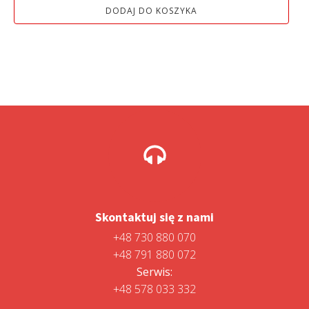
DODAJ DO KOSZYKA
33
28
990,00 zł.
990,01 zł.
Skontaktuj się z nami
+48 730 880 070
+48 791 880 072
Serwis:
+48 578 033 332