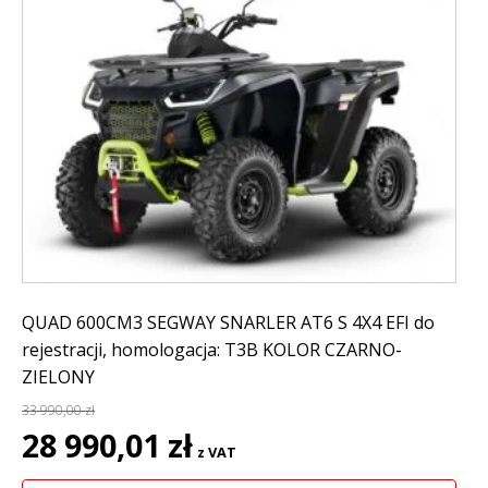
QUAD 600CM3 SEGWAY SNARLER AT6 S 4X4 EFI do
rejestracji, homologacja: T3B KOLOR CZARNO-
ZIELONY
33 990,00
zł
Pierwotna
Aktualna
28 990,01
zł
z VAT
cena
cena
wynosiła:
wynosi: