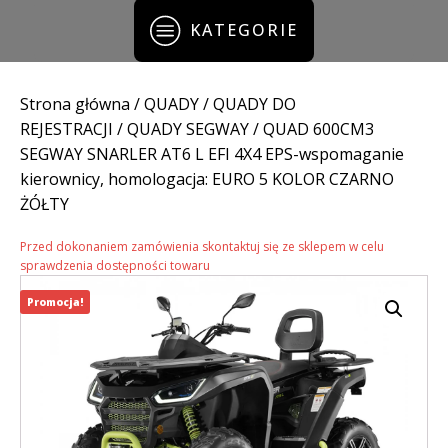
KATEGORIE
Strona główna
/
QUADY
/
QUADY DO
REJESTRACJI
/
QUADY SEGWAY
/ QUAD 600CM3
SEGWAY SNARLER AT6 L EFI 4X4 EPS-wspomaganie
kierownicy, homologacja: EURO 5 KOLOR CZARNO
ŻÓŁTY
Przed dokonaniem zamówienia skontaktuj się ze sklepem w celu
sprawdzenia dostępności towaru
Promocja!