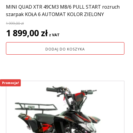
MINI QUAD XTR 49CM3 M8/6 PULL START rozruch
szarpak KOŁA 6 AUTOMAT KOLOR ZIELONY
1 999,00
zł
Pierwotna
Aktualna
1 899,00
zł
z VAT
cena
cena
wynosiła:
wynosi:
DODAJ DO KOSZYKA
1
1
999,00 zł.
899,00 zł.
Promocja!