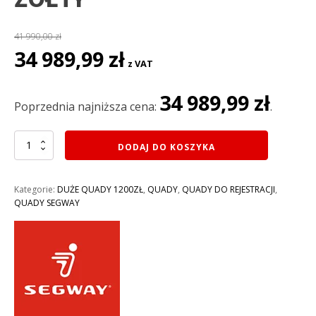
41 990,00
zł
Pierwotna
Aktualna
34 989,99
zł
z VAT
cena
cena
wynosiła:
wynosi:
34 989,99
zł
41
34
Poprzednia najniższa cena:
.
990,00 zł.
989,99 zł.
ilość
DODAJ DO KOSZYKA
QUAD
600CM3
SEGWAY
Kategorie:
DUŻE QUADY 1200ZŁ
,
QUADY
,
QUADY DO REJESTRACJI
,
SNARLER
QUADY SEGWAY
AT6
L
EFI
4X4
EPS-
wspomaganie
kierownicy,
homologacja: