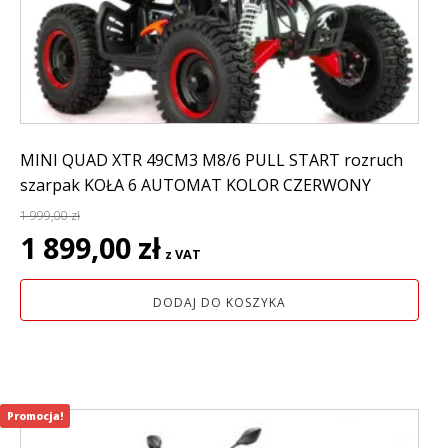
MINI QUAD XTR 49CM3 M8/6 PULL START rozruch
szarpak KOŁA 6 AUTOMAT KOLOR CZERWONY
1 999,00
zł
Pierwotna
Aktualna
1 899,00
zł
z VAT
cena
cena
wynosiła:
wynosi:
DODAJ DO KOSZYKA
1
1
999,00 zł.
899,00 zł.
Promocja!