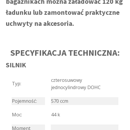
bagażnikach można załadować 120 kg
ładunku lub zamontować praktyczne
uchwyty na akcesoria.
SPECYFIKACJA TECHNICZNA:
SILNIK
czterosuwowy
Typ:
jednocylindrowy DOHC
Pojemność:
570 ccm
Moc:
44 k
Moment