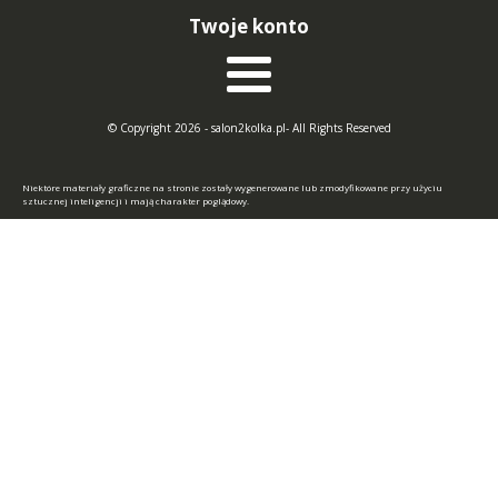
Twoje konto
© Copyright 2026 - salon2kolka.pl- All Rights Reserved
Niektóre materiały graficzne na stronie zostały wygenerowane lub zmodyfikowane przy użyciu
sztucznej inteligencji i mają charakter poglądowy.