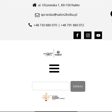
ul. Olszewska 1, 89-100 Nakło
sprzedaz@salon2kolka.pl
+48 730 880 070
| +48 791 880 072