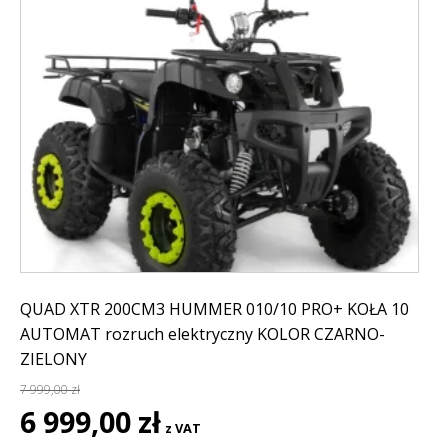
QUAD XTR 200CM3 HUMMER 010/10 PRO+ KOŁA 10
AUTOMAT rozruch elektryczny KOLOR CZARNO-
ZIELONY
7 999,00
zł
Pierwotna
Aktualna
6 999,00
zł
z VAT
cena
cena