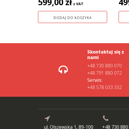
599,00
zł
49
z VAT
DODAJ DO KOSZYKA
Skontaktuj się z
nami
+48 730 880 070
+48 791 880 072
Serwis:
+48 578 033 332
ul. Olszewska 1, 89-100
+48 730 880