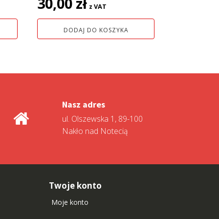
30,00
zł
z VAT
DODAJ DO KOSZYKA
Nasz adres
ul. Olszewska 1, 89-100
Nakło nad Notecią
Twoje konto
Moje konto