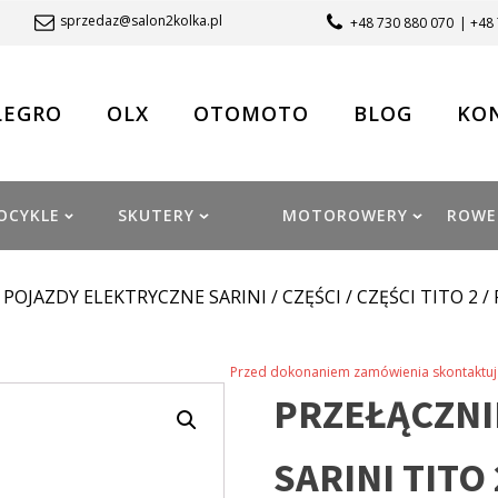
sprzedaz@salon2kolka.pl
+48 730 880 070
| +48
LEGRO
OLX
OTOMOTO
BLOG
KO
OCYKLE
SKUTERY
MOTOROWERY
ROWE
/
POJAZDY ELEKTRYCZNE SARINI
/
CZĘŚCI
/
CZĘŚCI TITO 2
/
Przed dokonaniem zamówienia skontaktuj 
PRZEŁĄCZNI
SARINI TITO 