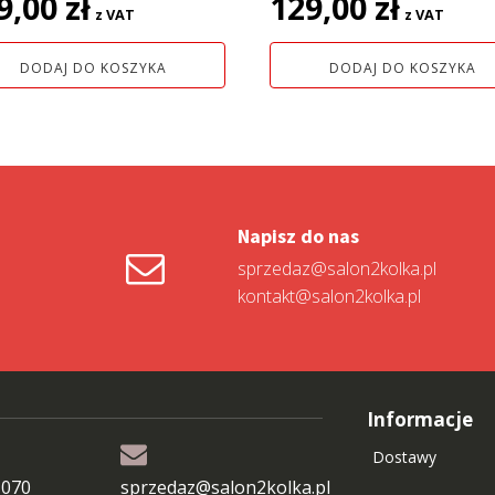
9,00
zł
129,00
zł
z VAT
z VAT
DODAJ DO KOSZYKA
DODAJ DO KOSZYKA
Napisz do nas
sprzedaz@salon2kolka.pl
kontakt@salon2kolka.pl
Informacje
Dostawy
 070
sprzedaz@salon2kolka.pl