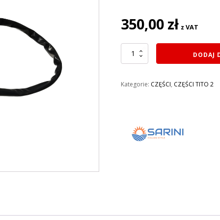
350,00
zł
z VAT
ilość
DODAJ 
PRZEŁĄCZNIK
ZESPOLONY
LEWY
Kategorie:
CZĘŚCI
,
CZĘŚCI TITO 2
SARINI
TITO
2