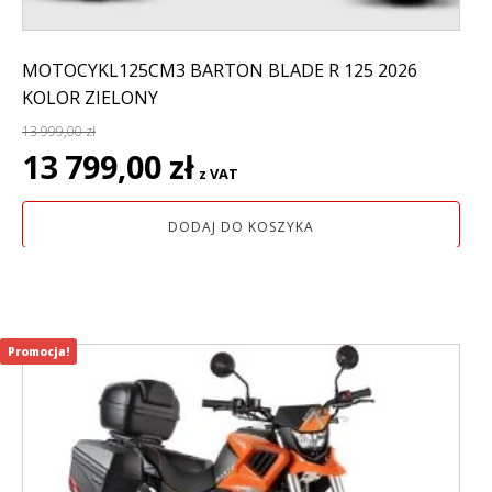
MOTOCYKL125CM3 BARTON BLADE R 125 2026
KOLOR ZIELONY
13 999,00
zł
Pierwotna
Aktualna
13 799,00
zł
z VAT
cena
cena
wynosiła:
wynosi:
DODAJ DO KOSZYKA
13
13
999,00 zł.
799,00 zł.
Promocja!