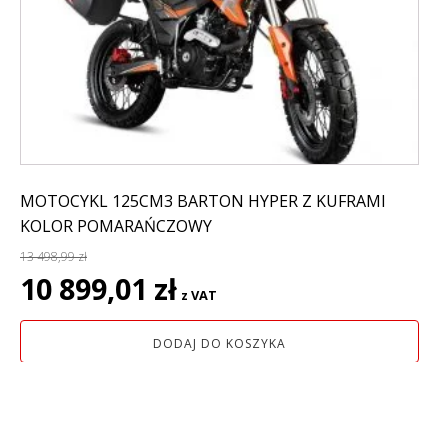
MOTOCYKL 125CM3 BARTON HYPER Z KUFRAMI
KOLOR POMARAŃCZOWY
13 498,99
zł
Pierwotna
Aktualna
10 899,01
zł
z VAT
cena
cena
wynosiła:
wynosi:
DODAJ DO KOSZYKA
13
10
498,99 zł.
899,01 zł.