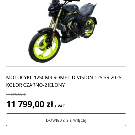
MOTOCYKL 125CM3 ROMET DIVISION 125 SR 2025
KOLOR CZARNO-ZIELONY
11 998,99
zł
Pierwotna
Aktualna
11 799,00
zł
z VAT
cena
cena
wynosiła:
wynosi:
DOWIEDZ SIĘ WIĘCEJ
11
11
998,99 zł.
799,00 zł.