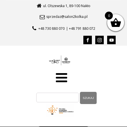
ul. Olszewska 1, 89-100 Nakło
0
sprzedaz@salon2kolka.pl
+48 730 880 070
| +48 791 880 072