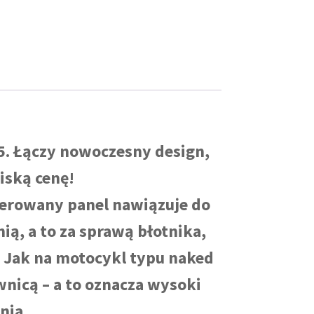
5. Łączy nowoczesny design,
iską cenę!
ierowany panel nawiązuje do
ą, a to za sprawą błotnika,
 Jak na motocykl typu naked
nicą – a to oznacza wysoki
nia.