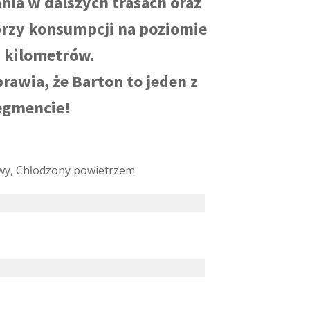
ia w dalszych trasach oraz
 przy konsumpcji na poziomie
0 kilometrów.
rawia, że Barton to jeden z
egmencie!
y, Chłodzony powietrzem