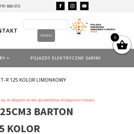
 791 880 072
NTAKT
0
RY
POJAZDY ELEKTRYCZNE SARINI
ET-R 125 KOLOR LIMONKOWY
się ze sklepem w celu sprawdzenia dostępności towaru
125CM3 BARTON
25 KOLOR