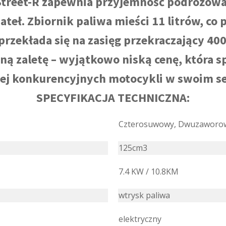
Street-R zapewnia przyjemność podróżowan
teł. Zbiornik paliwa mieści 11 litrów, co
przekłada się na zasięg przekraczający 40
ą zaletę – wyjątkowo niską cenę, która sp
iej konkurencyjnych motocykli w swoim s
SPECYFIKACJA TECHNICZNA:
Czterosuwowy, Dwuzaworow
125cm3
7.4 KW / 10.8KM
wtrysk paliwa
elektryczny