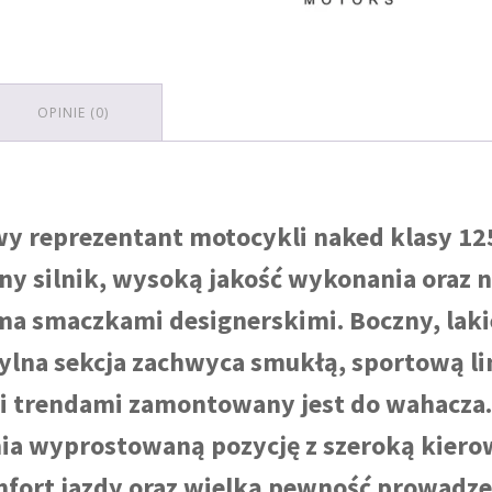
OPINIE (0)
wy reprezentant motocykli naked klasy 12
y silnik, wysoką jakość wykonania oraz n
oma smaczkami designerskimi. Boczny, lak
ylna sekcja zachwyca smukłą, sportową lini
i trendami zamontowany jest do wahacza.
nia wyprostowaną pozycję z szeroką kierow
fort jazdy oraz wielką pewność prowadze