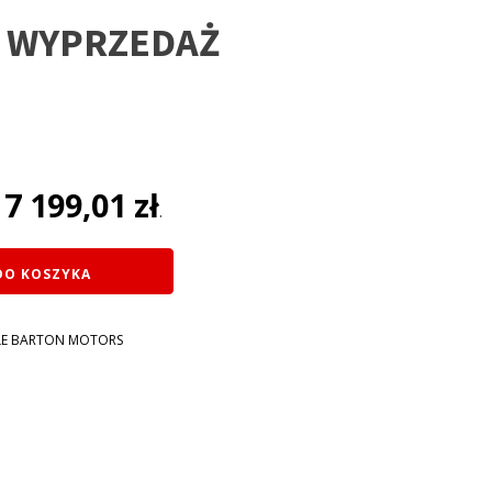
 WYPRZEDAŻ
na
7 199,01
zł
:
.
ł.
DO KOSZYKA
E BARTON MOTORS