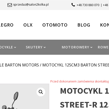
sprzedaz@salon2kolka.pl
+48 730 880 070
| +48
LEGRO
OLX
OTOMOTO
BLOG
KO
OCYKLE
SKUTERY
MOTOROWERY
ROWE
LE BARTON MOTORS
/ MOTOCYKL 125CM3 BARTON STRE
Przed dokonaniem zamówienia skontaktuj 
MOTOCYKL 
STREET-R 1