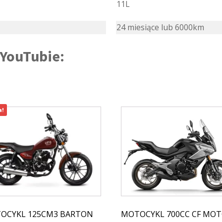
11L
24 miesiące lub 6000km
 YouTubie:
a!
OCYKL 125CM3 BARTON
MOTOCYKL 700CC CF MO