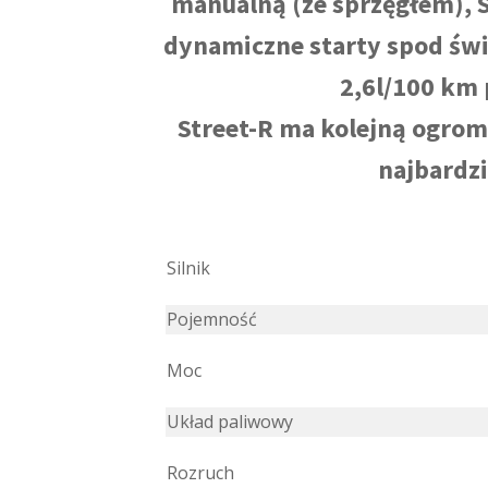
manualną (ze sprzęgłem), 
dynamiczne starty spod świa
2,6l/100 km 
Street-R ma kolejną ogromn
najbardz
Silnik
Pojemność
Moc
Układ paliwowy
Rozruch