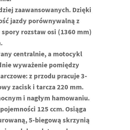
ardziej zaawansowanych. Dzięki
wość jazdy porównywalną z
 spory rozstaw osi (1360 mm)
.
any centralnie, a motocykl
ednie wyważenie pomiędzy
rczowe: z przodu pracuje 3-
owy zacisk i tarcza 220 mm.
 mocnym i nagłym hamowaniu.
 pojemności 125 ccm. Osiąga
gurowaną, 5-biegową skrzynią