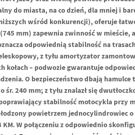
alny do miasta, na co dzień, dla mniej i b
jniższych wśród konkurencji), oferuje łat
(745 mm) zapewnia zwinność w mieście, a
oznacza odpowiednią stabilność na trasach
teleskopowy, z tyłu amortyzator zamontow
ych kołach – podwozie gwarantuje odpowi
dzenia. O bezpieczeństwo dbają hamulce ta
o śr. 240 mm; z tyłu znalazł się dwutłoczk
 poprawiający stabilność motocykla przy
chłodzony powietrzem jednocylindrowiec o
,8 KM. W połączeniu z odpowiednio skonfi