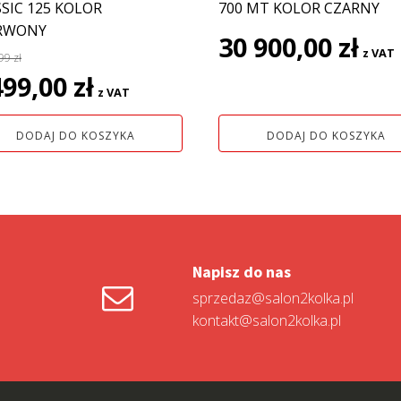
SIC 125 KOLOR
700 MT KOLOR CZARNY
RWONY
30 900,00
zł
z VAT
,99
zł
rwotna
Aktualna
499,00
zł
z VAT
a
cena
siła:
wynosi:
DODAJ DO KOSZYKA
DODAJ DO KOSZYKA
8
9 zł.
499,00 zł.
Napisz do nas
sprzedaz@salon2kolka.pl
kontakt@salon2kolka.pl