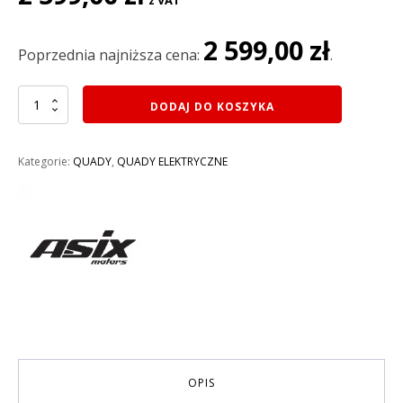
z VAT
cena
cena
wynosiła:
wynosi:
2 599,00
zł
2
2
Poprzednia najniższa cena:
.
699,00 zł.
599,00 zł.
ilość
DODAJ DO KOSZYKA
MINI
QUAD
SPALINOWY
Kategorie:
QUADY
,
QUADY ELEKTRYCZNE
49CC
ASIX
M10/6
KOLOR
CZARNO-
ZIELONY
OPIS