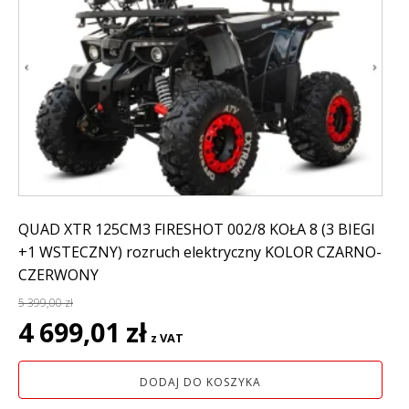
QUAD XTR 125CM3 FIRESHOT 002/8 KOŁA 8 (3 BIEGI
+1 WSTECZNY) rozruch elektryczny KOLOR CZARNO-
CZERWONY
5 399,00
zł
Pierwotna
Aktualna
4 699,01
zł
z VAT
cena
cena
wynosiła:
wynosi:
DODAJ DO KOSZYKA
5
4