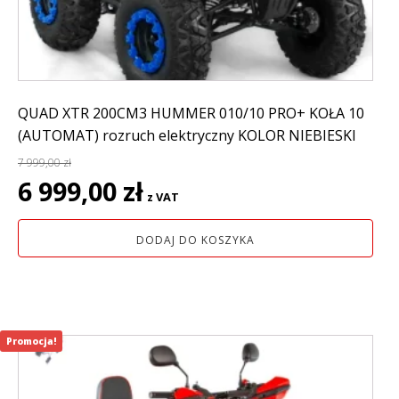
QUAD XTR 200CM3 HUMMER 010/10 PRO+ KOŁA 10
(AUTOMAT) rozruch elektryczny KOLOR NIEBIESKI
7 999,00
zł
Pierwotna
Aktualna
6 999,00
zł
z VAT
cena
cena
wynosiła:
wynosi:
DODAJ DO KOSZYKA
7
6
999,00 zł.
999,00 zł.
Promocja!