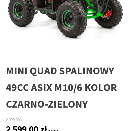
MINI QUAD SPALINOWY
49CC ASIX M10/6 KOLOR
CZARNO-ZIELONY
2 699,00
zł
Pierwotna
Aktualna
2 599,00
zł