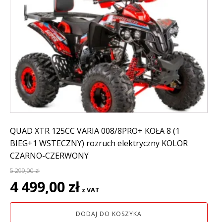
QUAD XTR 125CC VARIA 008/8PRO+ KOŁA 8 (1
BIEG+1 WSTECZNY) rozruch elektryczny KOLOR
CZARNO-CZERWONY
5 299,00
zł
Pierwotna
Aktualna
4 499,00
zł
z VAT
cena
cena
wynosiła:
wynosi:
DODAJ DO KOSZYKA
5
4