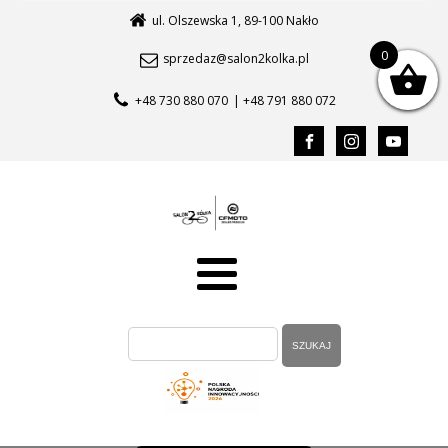
ul. Olszewska 1, 89-100 Nakło
0
sprzedaz@salon2kolka.pl
+48 730 880 070
| +48 791 880 072