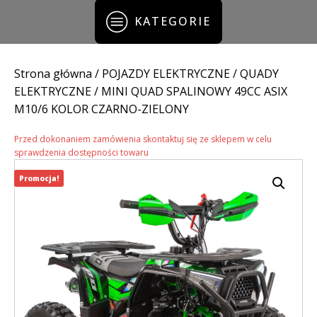
KATEGORIE
Strona główna
/
POJAZDY ELEKTRYCZNE
/
QUADY
ELEKTRYCZNE
/ MINI QUAD SPALINOWY 49CC ASIX
M10/6 KOLOR CZARNO-ZIELONY
Przed dokonaniem zamówienia skontaktuj się ze sklepem w celu
sprawdzenia dostępności towaru
Promocja!