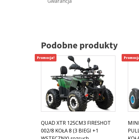
Gwarancja
Podobne produkty
Promocja!
Promocj
QUAD XTR 125CM3 FIRESHOT
MIN
002/8 KOŁA 8 (3 BIEGI +1
PULL
WSTECZNY) rozruch
KOŁ