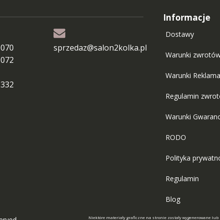
Informacje
Dostawy
 070
sprzedaz@salon2kolka.pl
Warunki zwrotó
 072
Warunki Reklama
 332
Regulamin zwro
Warunki Gwaranc
RODO
Polityka prywatn
Regulamin
Blog
Niektóre materiały graficzne na stronie zostały wygenerowane lub
served