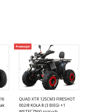
Promocja!
/6
QUAD XTR 125CM3 FIRESHOT
pak
002/8 KOŁA 8 (3 BIEGI +1
WSTECZNY) rozruch