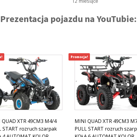
12 miesiące
Prezentacja pojazdu na YouTubie:
a!
Promocja!
I QUAD XTR 49CM3 M4/4
MINI QUAD XTR 49CM3 M7
 START rozruch szarpak
PULL START rozruch szar
A 4 AUTOMAT KOLOR
KOŁA 6 AUTOMAT KOLOR