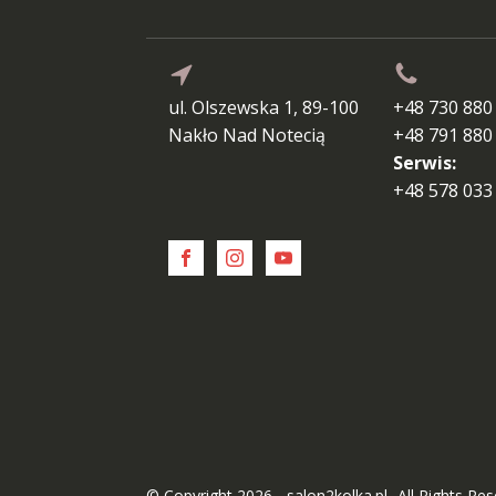
ul. Olszewska 1, 89-100
+48 730 880
Nakło Nad Notecią
+48 791 880
Serwis:
+48 578 033
© Copyright 2026 - salon2kolka.pl- All Rights Re