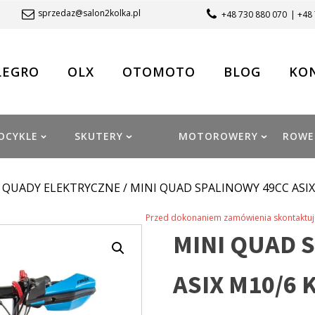
sprzedaz@salon2kolka.pl
+48 730 880 070
| +48
LEGRO
OLX
OTOMOTO
BLOG
KO
OCYKLE
SKUTERY
MOTOROWERY
ROWE
/
QUADY ELEKTRYCZNE
/ MINI QUAD SPALINOWY 49CC ASI
Przed dokonaniem zamówienia skontaktuj 
MINI QUAD 
ASIX M10/6