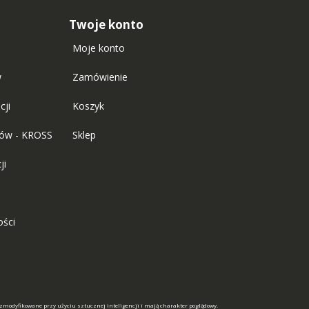
Twoje konto
Moje konto
w
Zamówienie
cji
Koszyk
tów - KROSS
Sklep
ji
ości
 zmodyfikowane przy użyciu sztucznej inteligencji i mają charakter poglądowy.