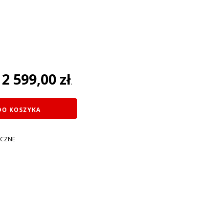
na
2 599,00
zł
:
.
ł.
DO KOSZYKA
YCZNE