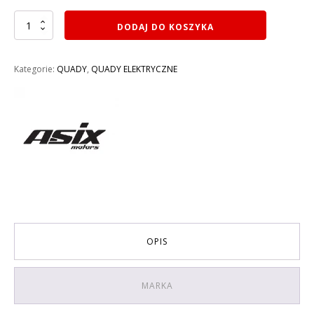
ilość
DODAJ DO KOSZYKA
MINI
QUAD
ELEKTRYCZNY
Kategorie:
QUADY
,
QUADY ELEKTRYCZNE
1000W
ASIX
M10/6
KOLOR
CZARNO-
NIEBIESKI
OPIS
MARKA