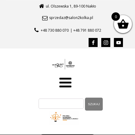
ul. Olszewska 1, 89-100 Nakło
0
sprzedaz@salon2kolka.pl
+48 730 880 070
| +48 791 880 072