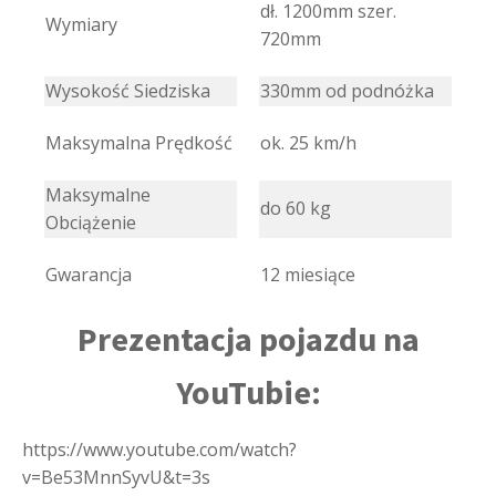
dł. 1200mm szer.
Wymiary
720mm
Wysokość Siedziska
330mm od podnóżka
Maksymalna Prędkość
ok. 25 km/h
Maksymalne
do 60 kg
Obciążenie
Gwarancja
12 miesiące
Prezentacja pojazdu na
YouTubie:
https://www.youtube.com/watch?
v=Be53MnnSyvU&t=3s