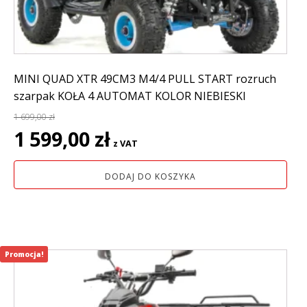
MINI QUAD XTR 49CM3 M4/4 PULL START rozruch
szarpak KOŁA 4 AUTOMAT KOLOR NIEBIESKI
1 699,00
zł
Pierwotna
Aktualna
1 599,00
zł
z VAT
cena
cena
wynosiła:
wynosi:
DODAJ DO KOSZYKA
1
1
699,00 zł.
599,00 zł.
Promocja!