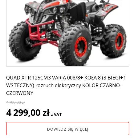
QUAD XTR 125CM3 VARIA 008/8+ KOŁA 8 (3 BIEGI+1
WSTECZNY) rozruch elektryczny KOLOR CZARNO-
CZERWONY
4 799,00
zł
Pierwotna
Aktualna
4 299,00
zł
z VAT
cena
cena
wynosiła:
wynosi:
DOWIEDZ SIĘ WIĘCEJ
4
4