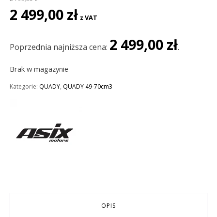
Pierwotna
Aktualna
2 499,00
zł
z VAT
cena
cena
wynosiła:
wynosi:
2 499,00
zł
2
2
Poprzednia najniższa cena:
.
799,00 zł.
499,00 zł.
Brak w magazynie
Kategorie:
QUADY
,
QUADY 49-70cm3
OPIS