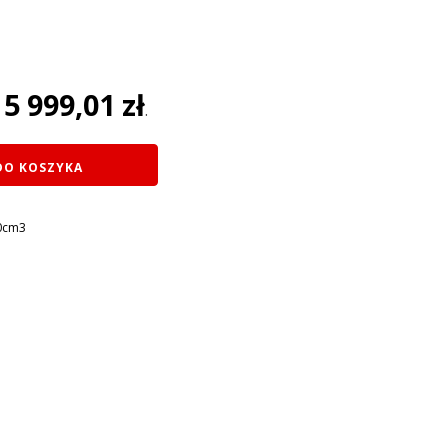
na
5 999,01
zł
:
.
ł.
DO KOSZYKA
0cm3