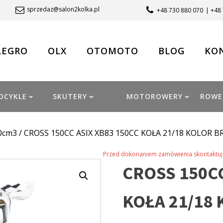
sprzedaz@salon2kolka.pl
+48 730 880 070
| +48
LEGRO
OLX
OTOMOTO
BLOG
KO
OCYKLE
SKUTERY
MOTOROWERY
ROWE
0cm3
/ CROSS 150CC ASIX XB83 150CC KOŁA 21/18 KOLOR 
Przed dokonaniem zamówienia skontaktuj 
CROSS 150CC
KOŁA 21/18