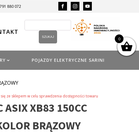
 791 880 072
NTAKT
0
RY
POJAZDY ELEKTRYCZNE SARINI
BRĄZOWY
się ze sklepem w celu sprawdzenia dostępności towaru
 ASIX XB83 150CC
 KOLOR BRĄZOWY