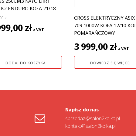
SS 250CM3 KAYO DIRT
 K2 ENDURO KOŁA 21/18
CROSS ELEKTRYCZNY ASIX 
,00
zł
rwotna
Aktualna
999,00
zł
709 1000W KOŁA 12/10 KO
z VAT
a
cena
POMARAŃCZOWY
siła:
wynosi:
3 999,00
zł
7
z VAT
0 zł.
999,00 zł.
DODAJ DO KOSZYKA
DOWIEDZ SIĘ WIĘCEJ
Napisz do nas
sprzedaz@salon2kolka.pl
kontakt@salon2kolka.pl