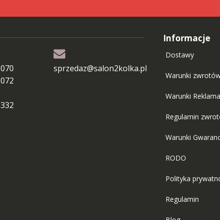
Informacje
Dostawy
 070
sprzedaz@salon2kolka.pl
Warunki zwrotó
 072
Warunki Reklama
 332
Regulamin zwro
Warunki Gwaranc
RODO
Polityka prywatn
Regulamin
Blog