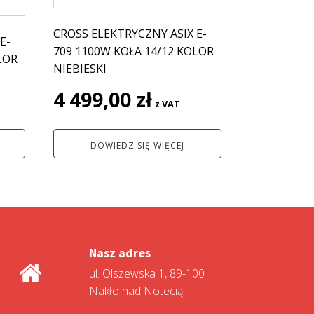
CROSS ELEKTRYCZNY ASIX E-
E-
709 1100W KOŁA 14/12 KOLOR
LOR
NIEBIESKI
4 499,00
zł
z VAT
DOWIEDZ SIĘ WIĘCEJ
Nasz adres
ul. Olszewska 1, 89-100
Nakło nad Notecią