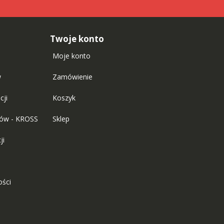
Twoje konto
Moje konto
w
Zamówienie
cji
Koszyk
tów - KROSS
Sklep
ji
ości