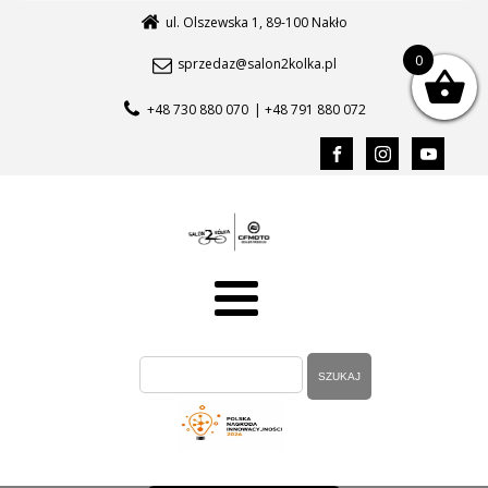
ul. Olszewska 1, 89-100 Nakło
0
sprzedaz@salon2kolka.pl
+48 730 880 070
| +48 791 880 072