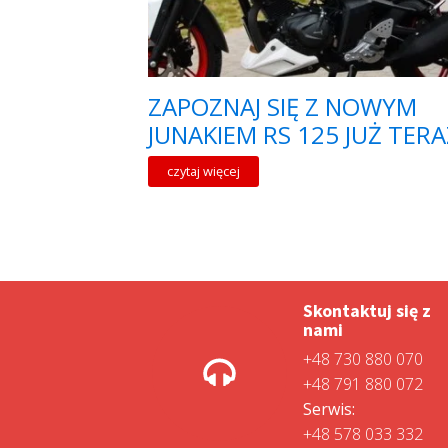
ZAPOZNAJ SIĘ Z NOWYM
JUNAKIEM RS 125 JUŻ TERA
czytaj więcej
Skontaktuj się z
nami
+48 730 880 070
+48 791 880 072
Serwis:
+48 578 033 332