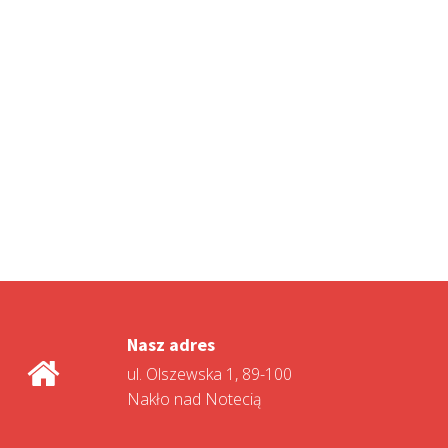
Nasz adres
ul. Olszewska 1, 89-100
Nakło nad Notecią