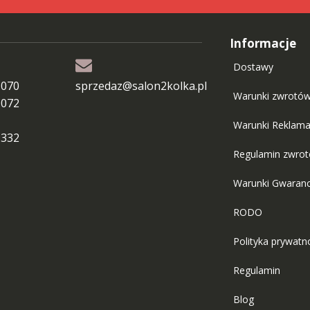
Informacje
Dostawy
 070
sprzedaz@salon2kolka.pl
Warunki zwrotó
 072
Warunki Reklama
 332
Regulamin zwro
Warunki Gwaranc
RODO
Polityka prywatn
Regulamin
Blog