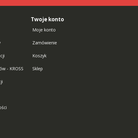
Twoje konto
Moje konto
w
Zamówienie
cji
Koszyk
tów - KROSS
Sklep
ji
ości