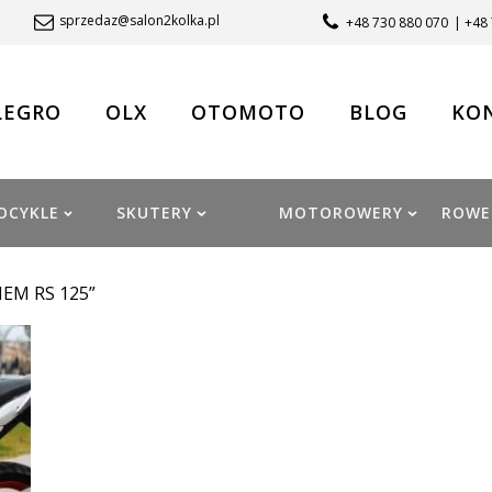
sprzedaz@salon2kolka.pl
+48 730 880 070
| +48
LEGRO
OLX
OTOMOTO
BLOG
KO
OCYKLE
SKUTERY
MOTOROWERY
ROWE
IEM RS 125”