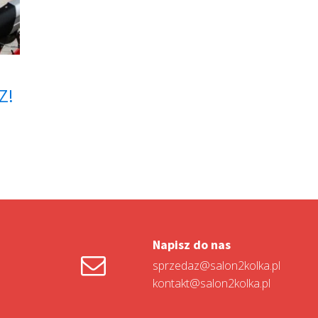
Z!
Napisz do nas
sprzedaz@salon2kolka.pl
kontakt@salon2kolka.pl