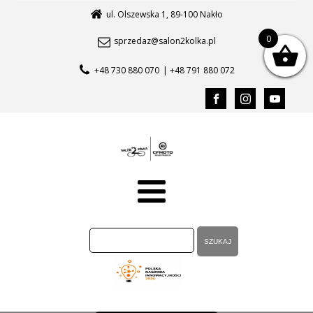
ul. Olszewska 1, 89-100 Nakło
0
sprzedaz@salon2kolka.pl
+48 730 880 070
| +48 791 880 072