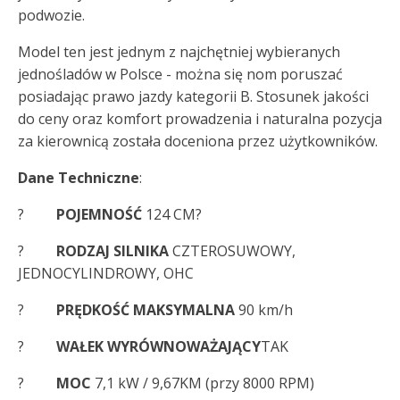
podwozie.
Model ten jest jednym z najchętniej wybieranych
jednośladów w Polsce - można się nom poruszać
posiadając prawo jazdy kategorii B. Stosunek jakości
do ceny oraz komfort prowadzenia i naturalna pozycja
za kierownicą została doceniona przez użytkowników.
Dane Techniczne
:
?
POJEMNOŚĆ
124 CM?
?
RODZAJ SILNIKA
CZTEROSUWOWY,
JEDNOCYLINDROWY, OHC
?
PRĘDKOŚĆ MAKSYMALNA
90 km/h
?
WAŁEK WYRÓWNOWAŻAJĄCY
TAK
?
MOC
7,1 kW / 9,67KM (przy 8000 RPM)