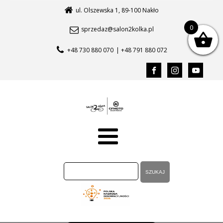
ul. Olszewska 1, 89-100 Nakło
0
sprzedaz@salon2kolka.pl
+48 730 880 070
| +48 791 880 072