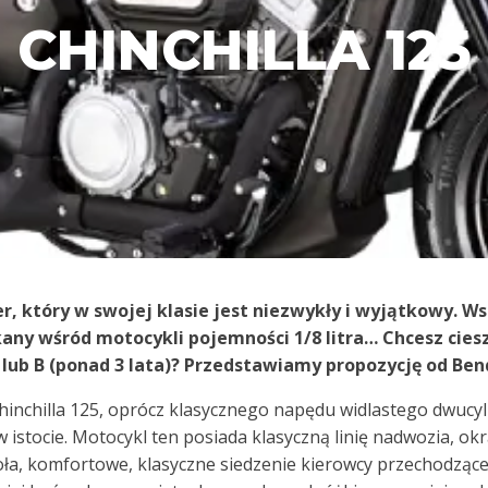
CHINCHILLA 125
ser, który w swojej klasie jest niezwykły i wyjątkowy. W
kany wśród motocykli pojemności 1/8 litra… Chcesz ciesz
 lub B (ponad 3 lata)? Przedstawiamy propozycję od Ben
Chinchilla 125, oprócz klasycznego napędu widlastego dwucy
w istocie. Motocykl ten posiada klasyczną linię nadwozia, ok
ła, komfortowe, klasyczne siedzenie kierowcy przechodzące