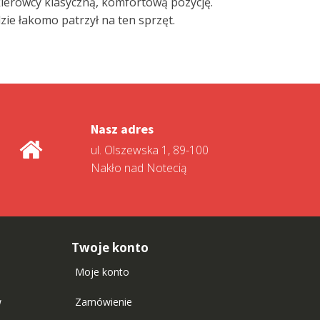
kierowcy klasyczną, komfortową pozycję.
zie łakomo patrzył na ten sprzęt.
Nasz adres
ul. Olszewska 1, 89-100
Nakło nad Notecią
Twoje konto
Moje konto
w
Zamówienie