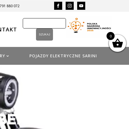
 791 880 072
NTAKT
0
RY
POJAZDY ELEKTRYCZNE SARINI
 BENDA