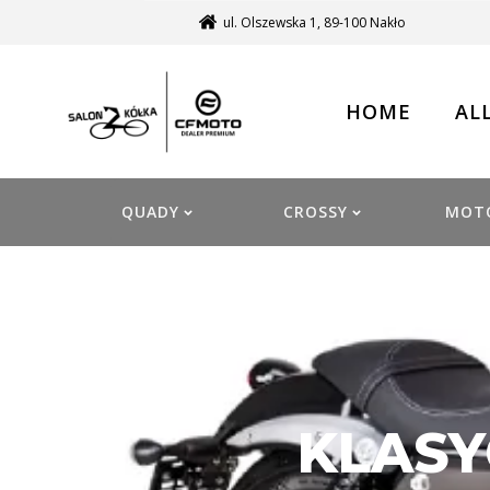
ul. Olszewska 1, 89-100 Nakło
HOME
AL
QUADY
CROSSY
MOT
KLASY