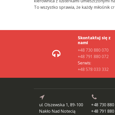
kierownica z lusterkami umieszczonymi na
To wszystko sprawia, że każdy miłośnik cru
Skontaktuj się z
nami
+48 730 880 070
+48 791 880 072
Serwis:
+48 578 033 332
ul. Olszewska 1, 89-100
+48 730 880
Nakło Nad Notecią
+48 791 880