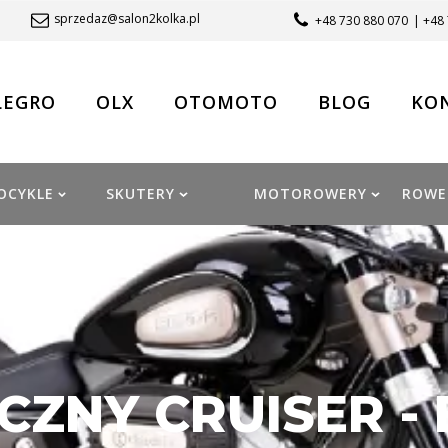
sprzedaz@salon2kolka.pl
+48 730 880 070
| +48
LEGRO
OLX
OTOMOTO
BLOG
KO
OCYKLE
SKUTERY
MOTOROWERY
ROWE
CZNY CRUISER -