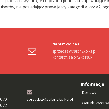
 jej końcach, wysunięte do przodu podnóżki, zapewniające 
iserów, nie posiadający prawa jazdy kategorii A, czy A2, będ
Napisz do nas
sprzedaz@salon2kolka.pl
kontakt@salon2kolka.pl
Informacje
Dostawy
 070
sprzedaz@salon2kolka.pl
Warunki zwrotó
 072