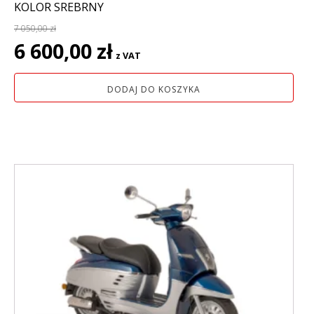
KOLOR SREBRNY
7 050,00
zł
Pierwotna
Aktualna
6 600,00
zł
z VAT
cena
cena
wynosiła:
wynosi:
DODAJ DO KOSZYKA
7
6
050,00 zł.
600,00 zł.