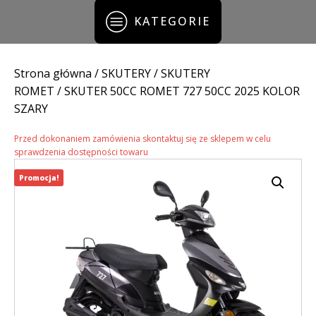
KATEGORIE
Strona główna
/
SKUTERY
/
SKUTERY
ROMET
/ SKUTER 50CC ROMET 727 50CC 2025 KOLOR
SZARY
Przed dokonaniem zamówienia skontaktuj się ze sklepem w celu
sprawdzenia dostępności towaru
Promocja!