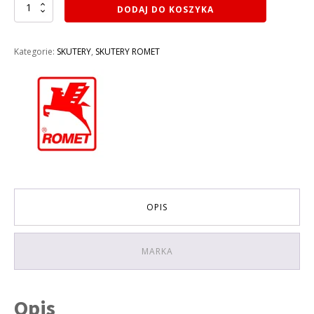
ilość
DODAJ DO KOSZYKA
SKUTER
50CC
ROMET
Kategorie:
SKUTERY
,
SKUTERY ROMET
727
50CC
2025
KOLOR
SZARY
OPIS
MARKA
Opis