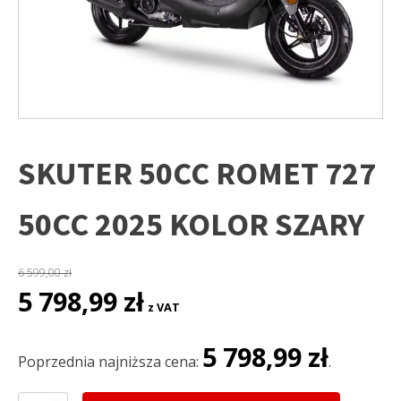
SKUTER 50CC ROMET 727
50CC 2025 KOLOR SZARY
6 599,00
zł
Pierwotna
Aktualna
5 798,99
zł
z VAT
cena
cena
wynosiła:
wynosi:
5 798,99
zł
6
5
Poprzednia najniższa cena:
.
599,00 zł.
798,99 zł.