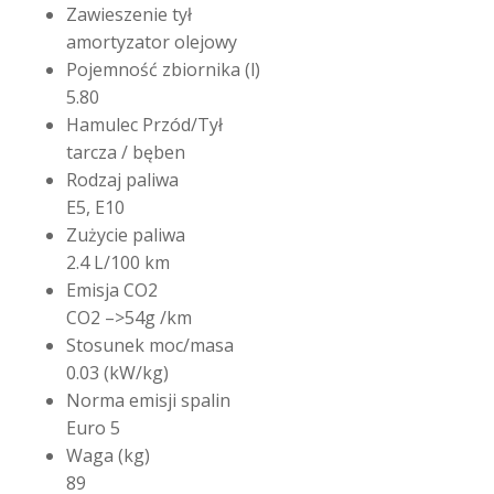
Zawieszenie tył
amortyzator olejowy
Pojemność zbiornika (l)
5.80
Hamulec Przód/Tył
tarcza / bęben
Rodzaj paliwa
E5, E10
Zużycie paliwa
2.4 L/100 km
Emisja CO2
CO2 –>54g /km
Stosunek moc/masa
0.03 (kW/kg)
Norma emisji spalin
Euro 5
Waga (kg)
89