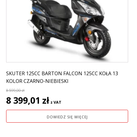
SKUTER 125CC BARTON FALCON 125CC KOŁA 13
KOLOR CZARNO-NIEBIESKI
8 599,00
zł
Pierwotna
Aktualna
8 399,01
zł
z VAT
cena
cena
wynosiła:
wynosi:
DOWIEDZ SIĘ WIĘCEJ
8
8
599,00 zł.
399,01 zł.