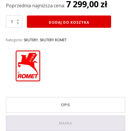
7 299,00
zł
7
7
Poprzednia najniższa cena:
.
499,00 zł.
299,00 zł.
ilość
DODAJ DO KOSZYKA
SKUTER
49CC
ROMET
Kategorie:
SKUTERY
,
SKUTERY ROMET
RXL
49CC
2025
KOLOR
CZARNY
OPIS
MARKA