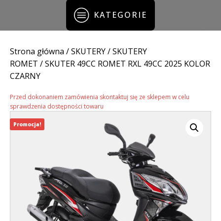
KATEGORIE
Strona główna
/
SKUTERY
/
SKUTERY
ROMET
/ SKUTER 49CC ROMET RXL 49CC 2025 KOLOR
CZARNY
Przed dokonaniem zamówienia skontaktuj się ze sklepem w celu
sprawdzenia dostępności towaru
Promocja!