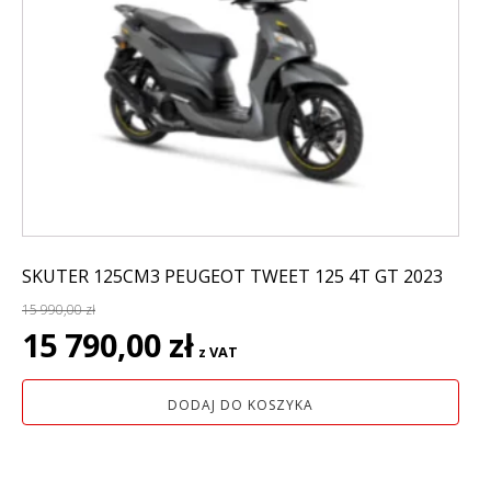
SKUTER 125CM3 PEUGEOT TWEET 125 4T GT 2023
15 990,00
zł
Pierwotna
Aktualna
15 790,00
zł
z VAT
cena
cena
wynosiła:
wynosi:
DODAJ DO KOSZYKA
15
15
990,00 zł.
790,00 zł.