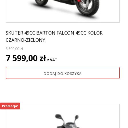
SKUTER 49CC BARTON FALCON 49CC KOLOR
CZARNO-ZIELONY
8 599,00
zł
Pierwotna
Aktualna
7 599,00
zł
z VAT
cena
cena
wynosiła:
wynosi:
DODAJ DO KOSZYKA
8
7
599,00 zł.
599,00 zł.
Promocja!