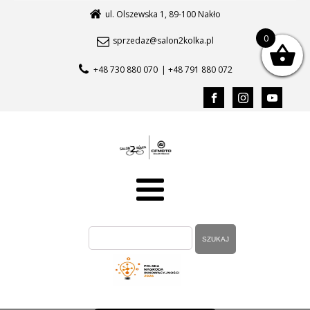
ul. Olszewska 1, 89-100 Nakło
0
sprzedaz@salon2kolka.pl
+48 730 880 070
| +48 791 880 072