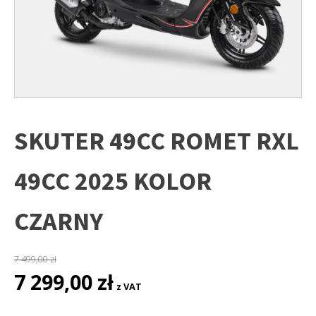
SKUTER 49CC ROMET RXL
49CC 2025 KOLOR
CZARNY
7 499,00
zł
Pierwotna
Aktualna
7 299,00
zł
z VAT
cena
cena
wynosiła:
wynosi: