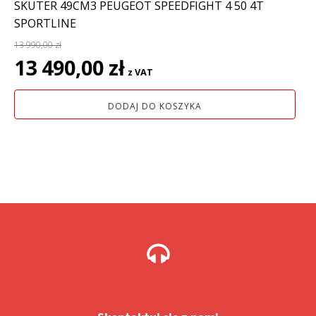
SKUTER 49CM3 PEUGEOT SPEEDFIGHT 4 50 4T
SPORTLINE
13 990,00
zł
Pierwotna
Aktualna
13 490,00
zł
z VAT
cena
cena
wynosiła:
wynosi:
DODAJ DO KOSZYKA
13
13
990,00 zł.
490,00 zł.