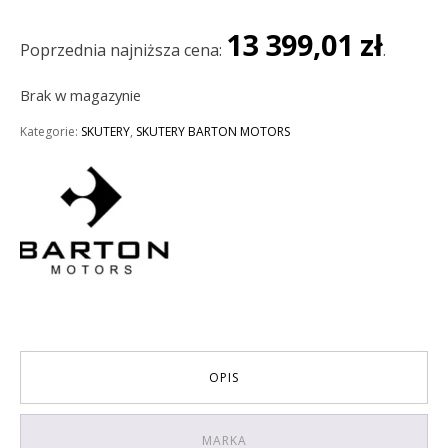
wynosiła:
wynosi:
13 399,01
zł
13
13
Poprzednia najniższa cena:
.
599,00 zł.
399,01 zł.
Brak w magazynie
Kategorie:
SKUTERY
,
SKUTERY BARTON MOTORS
OPIS
MARKA