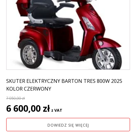
SKUTER ELEKTRYCZNY BARTON TRES 800W 2025
KOLOR CZERWONY
7 050,00
zł
Pierwotna
Aktualna
6 600,00
zł
z VAT
cena
cena
wynosiła:
wynosi:
DOWIEDZ SIĘ WIĘCEJ
7
6
050,00 zł.
600,00 zł.