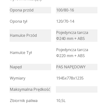
Opona przód
100/80-16
Opona tył
120/70-14
Pojedyncza tarcza
Hamulce Przód
Φ240 mm + ABS
Pojedyncza tarcza
Hamulce Tył
Φ220 mm + ABS
Napęd
PAS NAPĘDOWY
Wymiary
1945x778x1235
Maksymalna Prędkość
Zbiornik paliwa
10,5L