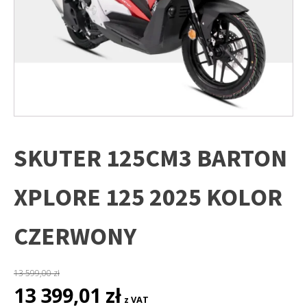
SKUTER 125CM3 BARTON
XPLORE 125 2025 KOLOR
CZERWONY
13 599,00
zł
Pierwotna
Aktualna
13 399,01
zł
z VAT
cena
cena