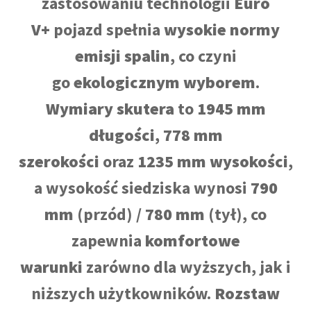
zastosowaniu technologii
Euro
V+
pojazd spełnia
wysokie normy
emisji spalin
, co czyni
go
ekologicznym wyborem
.
Wymiary skutera
to
1945 mm
długości
,
778 mm
szerokości
oraz
1235 mm wysokości
,
a wysokość siedziska wynosi
790
mm
(przód) /
780 mm
(tył), co
zapewnia
komfortowe
warunki
zarówno dla wyższych, jak i
niższych użytkowników.
Rozstaw