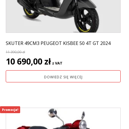
SKUTER 49CM3 PEUGEOT KISBEE 50 4T GT 2024
11 390,00
zł
Pierwotna
Aktualna
10 690,00
zł
z VAT
cena
cena
wynosiła:
wynosi:
DOWIEDZ SIĘ WIĘCEJ
11
10
390,00 zł.
690,00 zł.
Promocja!