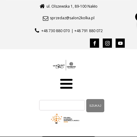
ul. Olszewska 1, 89-100 Nakło
sprzedaz@salon2kolka.pl
+48 730 880 070
| +48 791 880 072