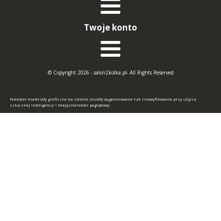
Twoje konto
© Copyright 2026 - salon2kolka.pl- All Rights Reserved
Niektóre materiały graficzne na stronie zostały wygenerowane lub zmodyfikowane przy użyciu
sztucznej inteligencji i mają charakter poglądowy.