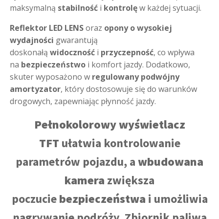
maksymalną
stabilność
i
kontrolę
w każdej sytuacji.
Reflektor LED LENS
oraz
opony o wysokiej
wydajności
gwarantują
doskonałą
widoczność
i
przyczepność
, co wpływa
na
bezpieczeństwo
i komfort jazdy. Dodatkowo,
skuter wyposażono w
regulowany podwójny
amortyzator
, który dostosowuje się do warunków
drogowych, zapewniając płynność jazdy.
Pełnokolorowy wyświetlacz
TFT
ułatwia kontrolowanie
parametrów pojazdu, a
wbudowana
kamera
zwiększa
poczucie
bezpieczeństwa
i umożliwia
nagrywanie podróży. Zbiornik paliwa