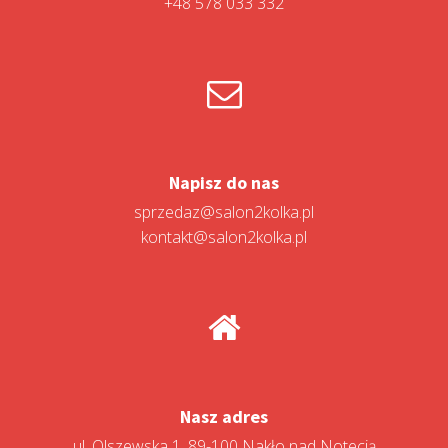
+48 578 033 332
Napisz do nas
sprzedaz@salon2kolka.pl
kontakt@salon2kolka.pl
Nasz adres
ul. Olszewska 1, 89-100 Nakło nad Notecią