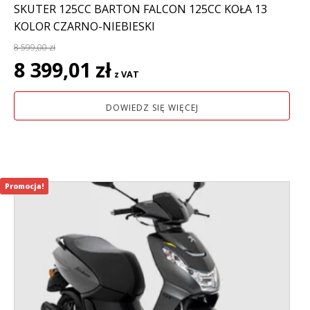
SKUTER 125CC BARTON FALCON 125CC KOŁA 13
KOLOR CZARNO-NIEBIESKI
8 599,00
zł
Pierwotna
Aktualna
8 399,01
zł
z VAT
cena
cena
wynosiła:
wynosi:
DOWIEDZ SIĘ WIĘCEJ
8
8
599,00 zł.
399,01 zł.
Promocja!