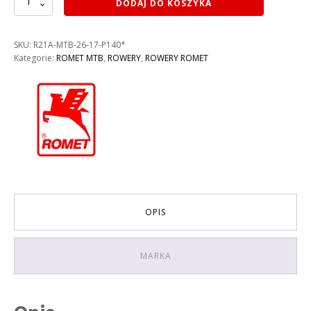
DODAJ DO KOSZYKA
ROWER
ROMET
RAMBLER
SKU:
R21A-MTB-26-17-P140*
R6.0
Kategorie:
ROMET MTB
,
ROWERY
,
ROWERY ROMET
KOLOR:
POMARAŃCZOWY
RAMA
17″
OPIS
MARKA