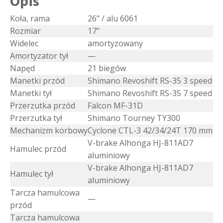
Opis
Koła, rama
26" / alu 6061
Rozmiar
17"
Widelec
amortyzowany
Amortyzator tył
—
Napęd
21 biegów
Manetki przód
Shimano Revoshift RS-35 3 speed
Manetki tył
Shimano Revoshift RS-35 7 speed
Przerzutka przód
Falcon MF-31D
Przerzutka tył
Shimano Tourney TY300
Mechanizm korbowy
Cyclone CTL-3 42/34/24T 170 mm
V-brake Alhonga HJ-811AD7
Hamulec przód
aluminiowy
V-brake Alhonga HJ-811AD7
Hamulec tył
aluminiowy
Tarcza hamulcowa
—
przód
Tarcza hamulcowa