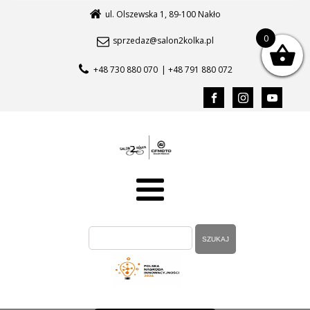
ul. Olszewska 1, 89-100 Nakło
0
sprzedaz@salon2kolka.pl
+48 730 880 070
| +48 791 880 072