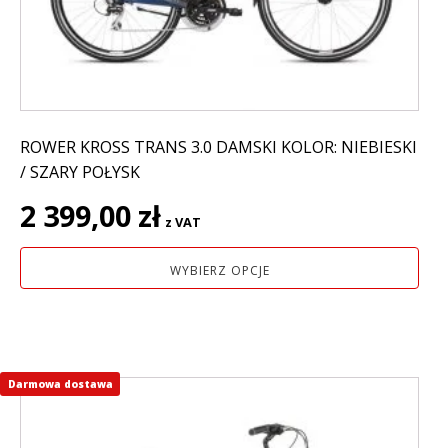
na
stronie
produktu
ROWER KROSS TRANS 3.0 DAMSKI KOLOR: NIEBIESKI
/ SZARY POŁYSK
2 399,00
zł
z VAT
WYBIERZ OPCJE
Darmowa dostawa
Ten
produkt
ma