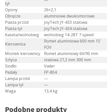
—
tył
Opony
26×2,1
Obręcze
aluminiowe dwukomorowe
Piasta przód
JoyTech JY-433 stalowa
Piasta tył
JoyTech JY-434 stalowa
Kaseta/wolnobieg
wolnobieg 14-28T 7 speed
Romet aluminiowa 600 mm 15'
Kierownica
FOV
Mostek kierownicy
Romet aluminiowy 60/90 mm
Sztyca
stalowa 27,2 mm 300 mm
Siodło
Vader
Pedały
FP-804
Lampa przód
—
Lampa tył
—
Waga
13,4 kg
Podobne produkty