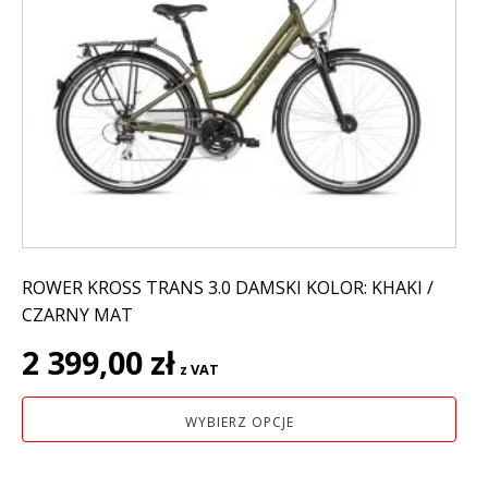
wiele
wariantów.
Opcje
można
wybrać
na
stronie
produktu
ROWER KROSS TRANS 3.0 DAMSKI KOLOR: KHAKI /
CZARNY MAT
2 399,00
zł
z VAT
WYBIERZ OPCJE