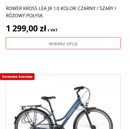
ROWER KROSS LEA JR 1.0 KOLOR: CZARNY / SZARY /
RÓŻOWY POŁYSK
1 299,00
zł
z VAT
WYBIERZ OPCJE
Darmowa dostawa
Ten
produkt
ma
wiele
wariantów.
Opcje
można
wybrać