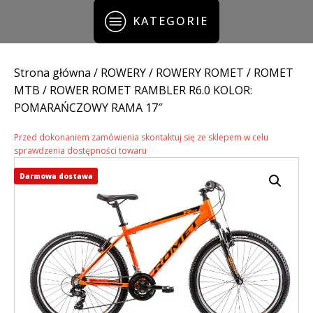
KATEGORIE
Strona główna
/
ROWERY
/
ROWERY ROMET
/
ROMET
MTB
/ ROWER ROMET RAMBLER R6.0 KOLOR:
POMARAŃCZOWY RAMA 17″
Przed dokonaniem zamówienia skontaktuj się ze sklepem w celu
sprawdzenia dostępności towaru
Darmowa dostawa