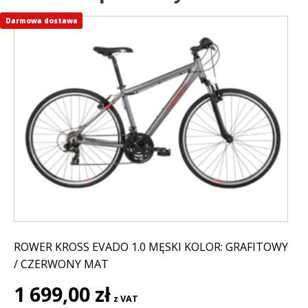
Darmowa dostawa
Ten
produkt
ma
wiele
wariantów.
Opcje
można
wybrać
na
stronie
produktu
ROWER KROSS EVADO 1.0 MĘSKI KOLOR: GRAFITOWY
/ CZERWONY MAT
1 699,00
zł
z VAT