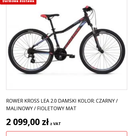
Darmowa dostawa
Ten
produkt
ma
wiele
wariantów.
Opcje
można
wybrać
na
stronie
produktu
ROWER KROSS LEA 2.0 DAMSKI KOLOR: CZARNY /
MALINOWY / FIOLETOWY MAT
2 099,00
zł
z VAT