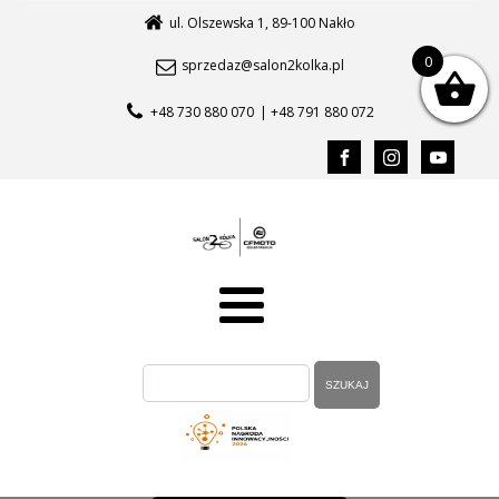
ul. Olszewska 1, 89-100 Nakło
0
sprzedaz@salon2kolka.pl
+48 730 880 070
| +48 791 880 072