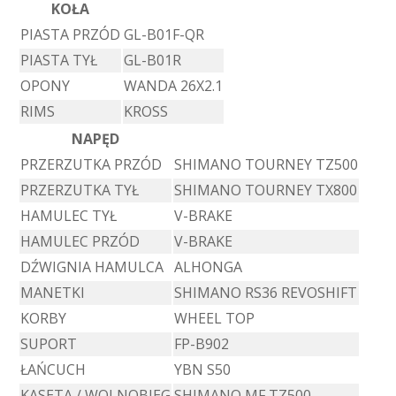
KOŁA
PIASTA PRZÓD
GL-B01F-QR
PIASTA TYŁ
GL-B01R
OPONY
WANDA 26X2.1
RIMS
KROSS
NAPĘD
PRZERZUTKA PRZÓD
SHIMANO TOURNEY TZ500
PRZERZUTKA TYŁ
SHIMANO TOURNEY TX800
HAMULEC TYŁ
V-BRAKE
HAMULEC PRZÓD
V-BRAKE
DŹWIGNIA HAMULCA
ALHONGA
MANETKI
SHIMANO RS36 REVOSHIFT
KORBY
WHEEL TOP
SUPORT
FP-B902
ŁAŃCUCH
YBN S50
KASETA / WOLNOBIEG
SHIMANO MF TZ500