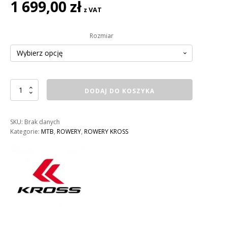
1 699,00
zł
z VAT
Rozmiar
ilość
DODAJ DO KOSZYKA
ROWER
KROSS
HEXAGON
SKU:
Brak danych
1.0
Kategorie:
MTB
,
ROWERY
,
ROWERY KROSS
MĘSKI
KOLOR:
CZARNY
/
ŻÓŁTY
/
SZARY
POŁYSK