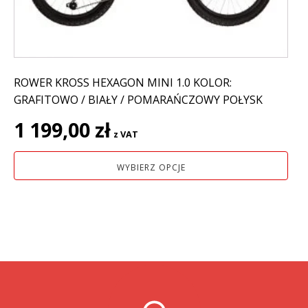
stronie
produktu
ROWER KROSS HEXAGON MINI 1.0 KOLOR:
GRAFITOWO / BIAŁY / POMARAŃCZOWY POŁYSK
1 199,00
zł
z VAT
WYBIERZ OPCJE