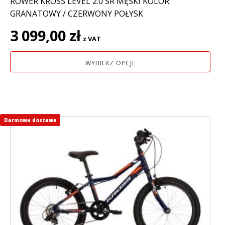
ROWER KROSS LEVEL 2.0 SR MĘSKI KOLOR:
GRANATOWY / CZERWONY POŁYSK
3 099,00
zł
z VAT
WYBIERZ OPCJE
Darmowa dostawa
Ten
produkt
ma
wiele
wariantów.
Opcje
można
wybrać
na