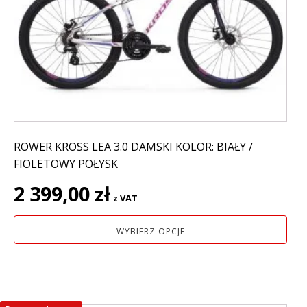
Opcje
można
wybrać
na
stronie
produktu
ROWER KROSS LEA 3.0 DAMSKI KOLOR: BIAŁY /
FIOLETOWY POŁYSK
2 399,00
zł
z VAT
WYBIERZ OPCJE