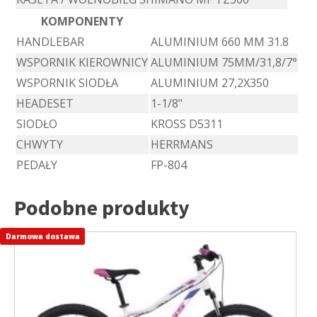
KOMPONENTY
HANDLEBAR
ALUMINIUM 660 MM 31.8
WSPORNIK KIEROWNICY
ALUMINIUM 75MM/31,8/7°
WSPORNIK SIODŁA
ALUMINIUM 27,2X350
HEADESET
1-1/8"
SIODŁO
KROSS D5311
CHWYTY
HERRMANS
PEDAŁY
FP-804
Podobne produkty
Darmowa dostawa
Ten
produkt
ma
wiele
wariantów.