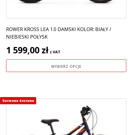
produktu
ROWER KROSS LEA 1.0 DAMSKI KOLOR: BIAŁY /
NIEBIESKI POŁYSK
1 599,00
zł
z VAT
WYBIERZ OPCJE
Darmowa dostawa
Ten
produkt
ma
wiele
wariantów.