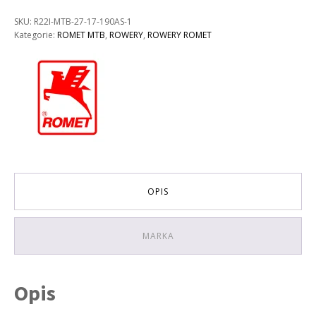
ROMET
RAMBLER
SKU:
R22I-MTB-27-17-190AS-1
FIT
Kategorie:
ROMET MTB
,
ROWERY
,
ROWERY ROMET
29
KOLOR:
CZARNO-
SZARY
RAMA
18''
OPIS
MARKA
Opis