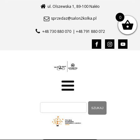
ul. Olszewska 1, 89-100 Nakło
0
sprzedaz@salon2kolka.pl
+48 730 880 070
| +48 791 880 072