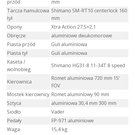
przód
mm
Tarcza hamulcowa
Shimano SM-RT10 centerlock 160
tył
mm
Opony
Xtra Action 27,5×2,1
Obręcze
aluminiowe dwukomorowe
Piasta przód
Guli aluminiowa
Piasta tył
Guli aluminiowa
Kaseta /
Shimano HG31-8 11-34T 8 speed
wolnobieg
Romet aluminiowa 720 mm 15'
Kierownica
FOV
Mostek kierownicy
Romet aluminiowy 90 mm
Sztyca
aluminiowa 30,4 mm 300 mm
Siodło
Vader
Pedały
FP-971 aluminiowe
Waga
15,4 kg