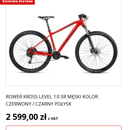
Darmowa dostawa
Ten
produkt
ma
wiele
wariantów.
Opcje
można
wybrać
na
stronie
produktu
ROWER KROSS LEVEL 1.0 SR MĘSKI KOLOR:
CZERWONY / CZARNY POŁYSK
2 599,00
zł
z VAT