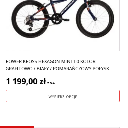
Opcje
można
wybrać
na
stronie
produktu
ROWER KROSS HEXAGON MINI 1.0 KOLOR:
GRAFITOWO / BIAŁY / POMARAŃCZOWY POŁYSK
1 199,00
zł
z VAT
WYBIERZ OPCJE