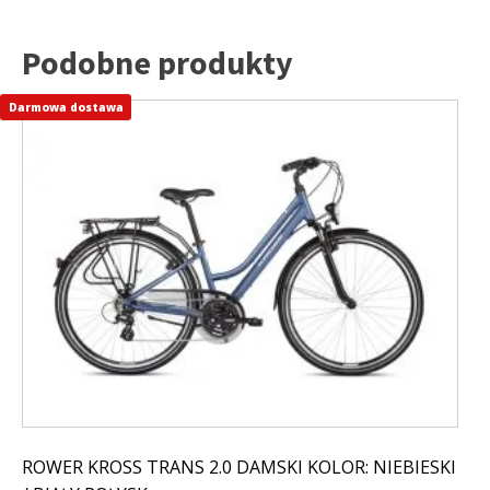
Podobne produkty
Darmowa dostawa
Ten
produkt
ma
wiele
wariantów.
Opcje
można
wybrać
na
stronie
produktu
ROWER KROSS TRANS 2.0 DAMSKI KOLOR: NIEBIESKI