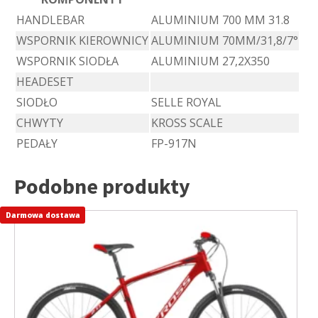
HANDLEBAR
ALUMINIUM 700 MM 31.8
WSPORNIK KIEROWNICY
ALUMINIUM 70MM/31,8/7°
WSPORNIK SIODŁA
ALUMINIUM 27,2X350
HEADESET
SIODŁO
SELLE ROYAL
CHWYTY
KROSS SCALE
PEDAŁY
FP-917N
Podobne produkty
Darmowa dostawa
Ten
produkt
ma
wiele
wariantów.
Opcje