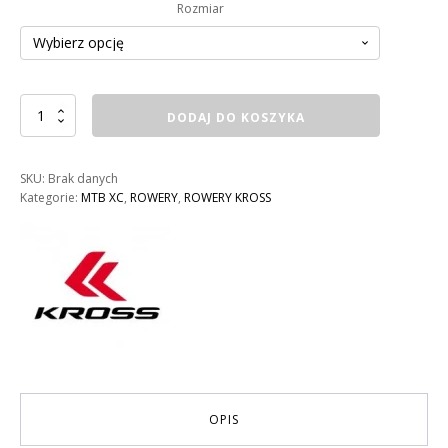
Rozmiar
ilość
DODAJ DO KOSZYKA
ROWER
KROSS
LEVEL
SKU:
Brak danych
1.0
Kategorie:
MTB XC
,
ROWERY
,
ROWERY KROSS
SR
MĘSKI
KOLOR:
CZERWONY
/
CZARNY
POŁYSK
OPIS