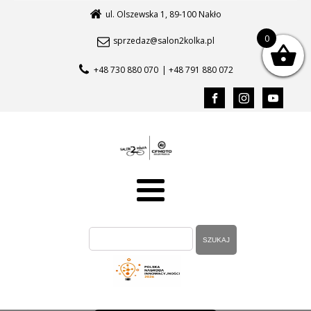
ul. Olszewska 1, 89-100 Nakło
0
sprzedaz@salon2kolka.pl
+48 730 880 070
| +48 791 880 072