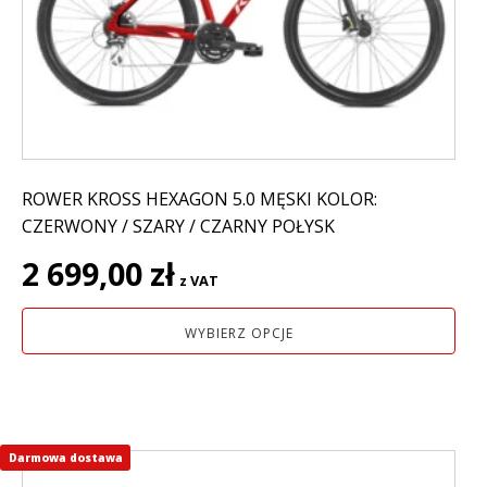
można
wybrać
na
stronie
produktu
ROWER KROSS HEXAGON 5.0 MĘSKI KOLOR:
CZERWONY / SZARY / CZARNY POŁYSK
2 699,00
zł
z VAT
WYBIERZ OPCJE
Darmowa dostawa
Ten