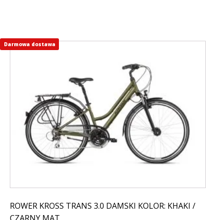
Darmowa dostawa
Ten
produkt
ma
wiele
wariantów.
Opcje
można
wybrać
na
stronie
produktu
ROWER KROSS TRANS 3.0 DAMSKI KOLOR: KHAKI /
CZARNY MAT