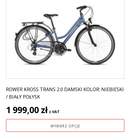
produkt
ma
wiele
wariantów.
Opcje
można
wybrać
na
stronie
produktu
ROWER KROSS TRANS 2.0 DAMSKI KOLOR: NIEBIESKI
/ BIAŁY POŁYSK
1 999,00
zł
z VAT
WYBIERZ OPCJE