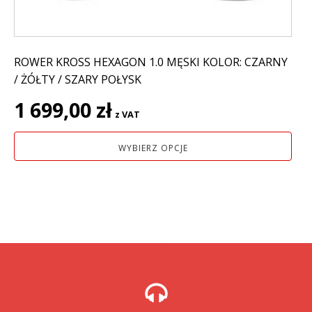
produktu
ROWER KROSS HEXAGON 1.0 MĘSKI KOLOR: CZARNY
/ ŻÓŁTY / SZARY POŁYSK
1 699,00
zł
z VAT
WYBIERZ OPCJE