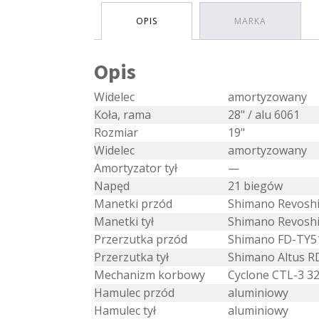
OPIS
MARKA
Opis
Widelec
amortyzowany
Koła, rama
28" / alu 6061
Rozmiar
19"
Widelec
amortyzowany
Amortyzator tył
—
Napęd
21 biegów
Manetki przód
Shimano Revoshi
Manetki tył
Shimano Revoshi
Przerzutka przód
Shimano FD-TY5
Przerzutka tył
Shimano Altus 
Mechanizm korbowy
Cyclone CTL-3 3
Hamulec przód
aluminiowy
Hamulec tył
aluminiowy