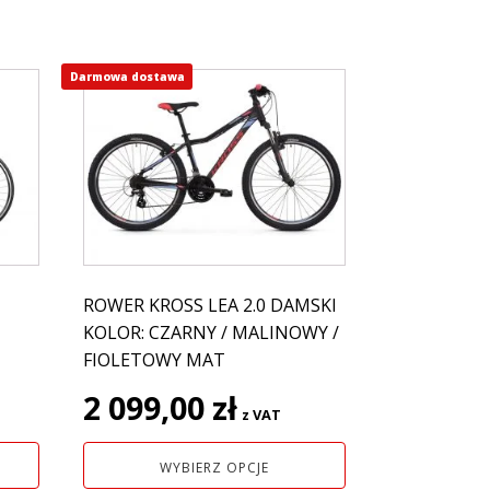
Darmowa dostawa
Ten
produkt
ma
wiele
wariantów.
Opcje
można
wybrać
na
ROWER KROSS LEA 2.0 DAMSKI
stronie
KOLOR: CZARNY / MALINOWY /
produktu
FIOLETOWY MAT
2 099,00
zł
z VAT
WYBIERZ OPCJE