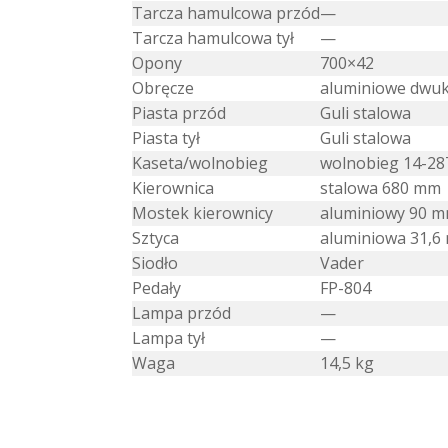
Tarcza hamulcowa przód
—
Tarcza hamulcowa tył
—
Opony
700×42
Obręcze
aluminiowe dw
Piasta przód
Guli stalowa
Piasta tył
Guli stalowa
Kaseta/wolnobieg
wolnobieg 14-28
Kierownica
stalowa 680 mm
Mostek kierownicy
aluminiowy 90 
Sztyca
aluminiowa 31,
Siodło
Vader
Pedały
FP-804
Lampa przód
—
Lampa tył
—
Waga
14,5 kg