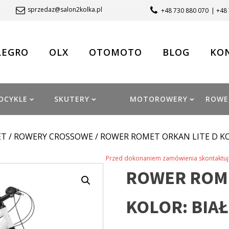
sprzedaz@salon2kolka.pl
+48 730 880 070
| +48
LEGRO
OLX
OTOMOTO
BLOG
KO
OCYKLE
SKUTERY
MOTOROWERY
ROWE
ET
/
ROWERY CROSSOWE
/ ROWER ROMET ORKAN LITE D KO
Przed dokonaniem zamówienia skontaktuj 
ROWER ROME
KOLOR: BIA