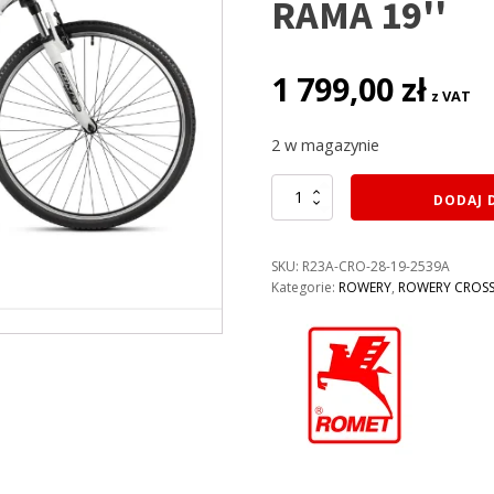
RAMA 19''
1 799,00
zł
z VAT
2 w magazynie
ilość
DODAJ 
ROWER
ROMET
ORKAN
SKU:
R23A-CRO-28-19-2539A
LITE
Kategorie:
ROWERY
,
ROWERY CROS
D
KOLOR:
BIAŁO-
FIOLETOWY
RAMA
19''