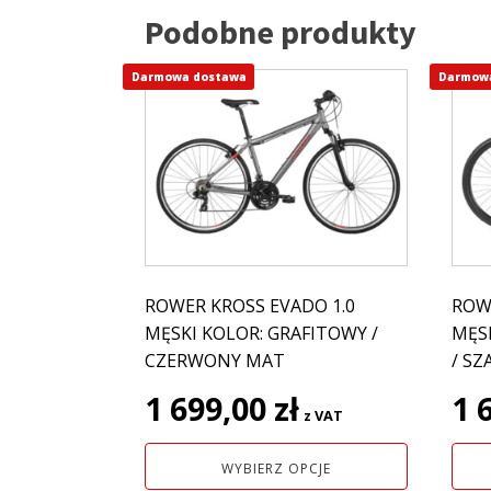
Podobne produkty
Darmowa dostawa
Ten
Darmow
Ten
produkt
prod
ma
ma
wiele
wiel
wariantów.
wari
Opcje
Opcj
można
moż
wybrać
wybr
na
na
ROWER KROSS EVADO 1.0
ROW
stronie
stro
MĘSKI KOLOR: GRAFITOWY /
MĘSK
produktu
prod
CZERWONY MAT
/ SZ
1 699,00
zł
1 
z VAT
WYBIERZ OPCJE