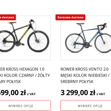
a dostawa
Darmowa dostawa
Ten
ukt
produkt
ma
e
wiele
antów.
wariantów.
e
Opcje
na
można
ać
wybrać
na
ER KROSS HEXAGON 1.0
ROWER KROSS VENTO 2.0
nie
stronie
I KOLOR: CZARNY / ŻÓŁTY
MĘSKI KOLOR: NIEBIESKI /
uktu
produktu
ARY POŁYSK
SREBRNY POŁYSK
699,00
zł
3 299,00
zł
z VAT
z VAT
WYBIERZ OPCJE
WYBIERZ OPCJE