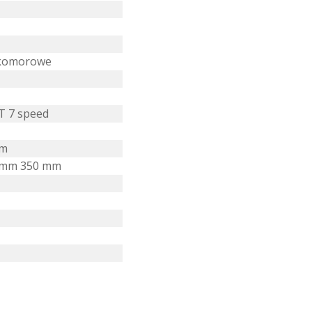
ukomorowe
T 7 speed
mm
6 mm 350 mm