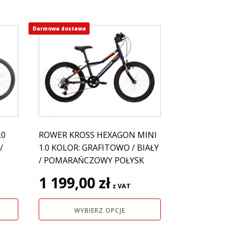
Darmowa dostawa
Ten
produkt
ma
wiele
wariantów.
Opcje
można
wybrać
na
.0
ROWER KROSS HEXAGON MINI
stronie
/
1.0 KOLOR: GRAFITOWO / BIAŁY
produktu
/ POMARAŃCZOWY POŁYSK
1 199,00
zł
z VAT
WYBIERZ OPCJE