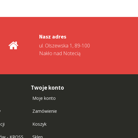
Nasz adres
ul. Olszewska 1, 89-100
Nakło nad Notecią
Twoje konto
Moje konto
w
Zamówienie
cji
Koszyk
tów - KROSS
Sklep