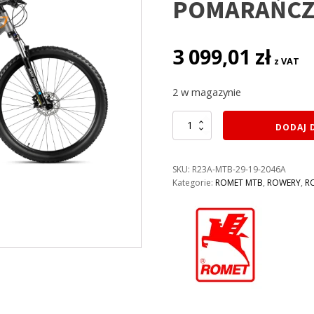
POMARAŃCZ
3 099,01
zł
z VAT
2 w magazynie
ilość
DODAJ 
ROWER
ROMET
MUSTANG
SKU:
R23A-MTB-29-19-2046A
M2
Kategorie:
ROMET MTB
,
ROWERY
,
R
LITE
KOLOR:
SZARO-
POMARAŃCZOWY
RAMA
19"