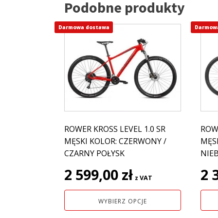
Podobne produkty
Darmowa dostawa
Ten
Darmow
Ten
produkt
prod
ma
ma
wiele
wiel
wariantów.
wari
Opcje
Opcj
można
moż
wybrać
wybr
na
na
ROWER KROSS LEVEL 1.0 SR
ROW
stronie
stro
MĘSKI KOLOR: CZERWONY /
MĘSK
produktu
prod
CZARNY POŁYSK
NIEB
2 599,00
zł
2 
z VAT
WYBIERZ OPCJE