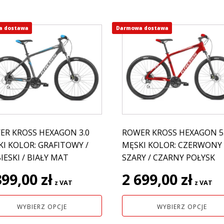
a dostawa
Darmowa dostawa
Ten
ukt
produkt
ma
e
wiele
antów.
wariantów.
e
Opcje
na
można
ać
wybrać
na
ER KROSS HEXAGON 3.0
ROWER KROSS HEXAGON 5
nie
stronie
I KOLOR: GRAFITOWY /
MĘSKI KOLOR: CZERWONY 
uktu
produktu
IESKI / BIAŁY MAT
SZARY / CZARNY POŁYSK
399,00
zł
2 699,00
zł
z VAT
z VAT
WYBIERZ OPCJE
WYBIERZ OPCJE