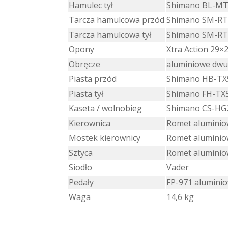
Hamulec tył
Shimano BL-MT
Tarcza hamulcowa przód
Shimano SM-RT1
Tarcza hamulcowa tył
Shimano SM-RT1
Opony
Xtra Action 29×2
Obręcze
aluminiowe dw
Piasta przód
Shimano HB-TX
Piasta tył
Shimano FH-TX5
Kaseta / wolnobieg
Shimano CS-HG2
Kierownica
Romet aluminio
Mostek kierownicy
Romet alumini
Sztyca
Romet alumini
Siodło
Vader
Pedały
FP-971 alumini
Waga
14,6 kg