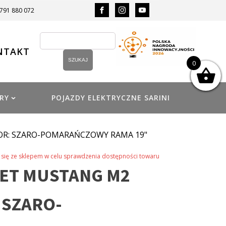
 791 880 072
NTAKT
0
RY
POJAZDY ELEKTRYCZNE SARINI
OR: SZARO-POMARAŃCZOWY RAMA 19"
się ze sklepem w celu sprawdzenia dostępności towaru
ET MUSTANG M2
 SZARO-