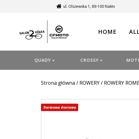
ul. Olszewska 1, 89-100 Nakło
HOME
AL
QUADY
CROSSY
MOT
Strona główna
/
ROWERY
/
ROWERY ROM
Darmowa dostawa