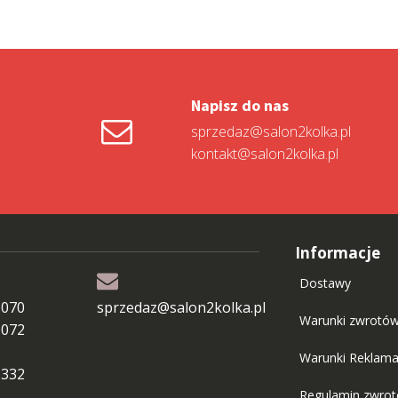
Napisz do nas
sprzedaz@salon2kolka.pl
kontakt@salon2kolka.pl
Informacje
Dostawy
 070
sprzedaz@salon2kolka.pl
Warunki zwrotó
 072
Warunki Reklama
 332
Regulamin zwro