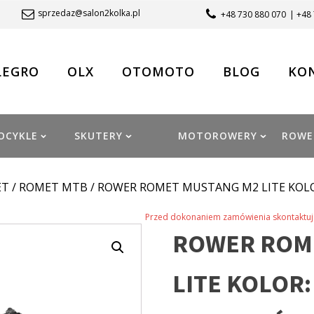
sprzedaz@salon2kolka.pl
+48 730 880 070
| +48
LEGRO
OLX
OTOMOTO
BLOG
KO
OCYKLE
SKUTERY
MOTOROWERY
ROWE
ET
/
ROMET MTB
/ ROWER ROMET MUSTANG M2 LITE KOL
Przed dokonaniem zamówienia skontaktuj 
ROWER ROM
LITE KOLOR: