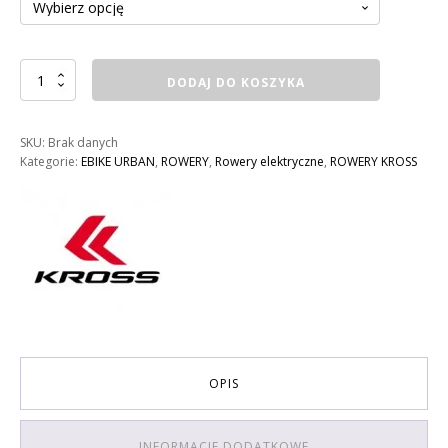
ilość
DODAJ DO KOSZYKA
ROWER
LE
GRAND
SKU:
Brak danych
ELILLE
Kategorie:
EBIKE URBAN
,
ROWERY
,
Rowery elektryczne
,
ROWERY KROSS
3.0
KOLOR:
BEZOWY
/
BIAŁY
POŁYSK
OPIS
INFORMACJE DODATKOWE