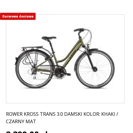
Darmowa dostawa
Ten
produkt
ma
wiele
wariantów.
Opcje
można
wybrać
na
stronie
produktu
ROWER KROSS TRANS 3.0 DAMSKI KOLOR: KHAKI /
CZARNY MAT