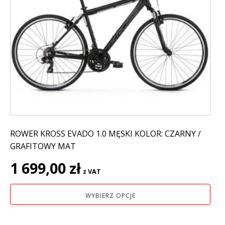
wiele
wariantów.
Opcje
można
wybrać
na
stronie
produktu
ROWER KROSS EVADO 1.0 MĘSKI KOLOR: CZARNY /
GRAFITOWY MAT
1 699,00
zł
z VAT
WYBIERZ OPCJE