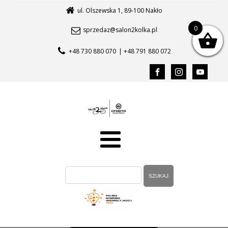
ul. Olszewska 1, 89-100 Nakło
0
sprzedaz@salon2kolka.pl
+48 730 880 070
| +48 791 880 072