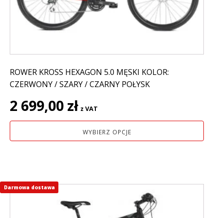
na
stronie
produktu
ROWER KROSS HEXAGON 5.0 MĘSKI KOLOR:
CZERWONY / SZARY / CZARNY POŁYSK
2 699,00
zł
z VAT
WYBIERZ OPCJE
Darmowa dostawa
Ten
produkt
ma