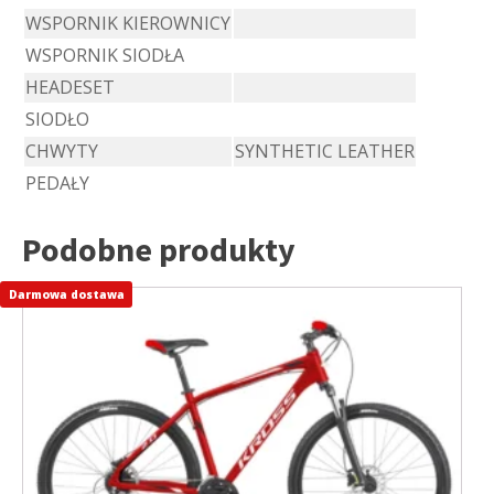
WSPORNIK KIEROWNICY
WSPORNIK SIODŁA
HEADESET
SIODŁO
CHWYTY
SYNTHETIC LEATHER
PEDAŁY
Podobne produkty
Darmowa dostawa
Ten
produkt
ma
wiele
wariantów.
Opcje
można
wybrać