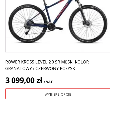
wariantów.
Opcje
można
wybrać
na
stronie
produktu
ROWER KROSS LEVEL 2.0 SR MĘSKI KOLOR:
GRANATOWY / CZERWONY POŁYSK
3 099,00
zł
z VAT
WYBIERZ OPCJE