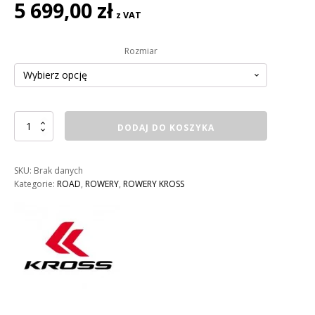
5 699,00
zł
z VAT
Rozmiar
ilość
DODAJ DO KOSZYKA
ROWER
KROSS
VENTO
SKU:
Brak danych
DSC
Kategorie:
ROAD
,
ROWERY
,
ROWERY KROSS
4.0
MĘSKI
KOLOR:
CZERWONO
/
BORDOWY
POŁYSK