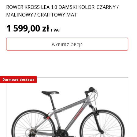
ROWER KROSS LEA 1.0 DAMSKI KOLOR: CZARNY /
MALINOWY / GRAFITOWY MAT
1 599,00
zł
z VAT
WYBIERZ OPCJE
Darmowa dostawa
Ten
produkt
ma
wiele
wariantów.
Opcje
można
wybrać