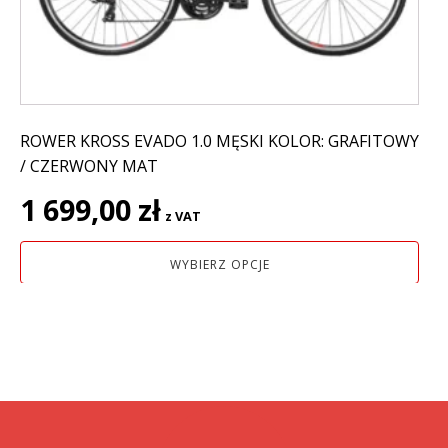
na
stronie
produktu
ROWER KROSS EVADO 1.0 MĘSKI KOLOR: GRAFITOWY
/ CZERWONY MAT
1 699,00
zł
z VAT
WYBIERZ OPCJE