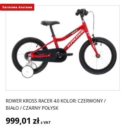
Darmowa dostawa
Ten
produkt
ma
wiele
wariantów.
Opcje
można
wybrać
na
stronie
produktu
ROWER KROSS RACER 4.0 KOLOR: CZERWONY /
BIAŁO / CZARNY POŁYSK
999,01
zł
z VAT