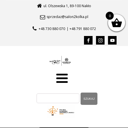
ul. Olszewska 1, 89-100 Nakło
0
sprzedaz@salon2kolka.pl
+48 730 880 070
| +48 791 880 072