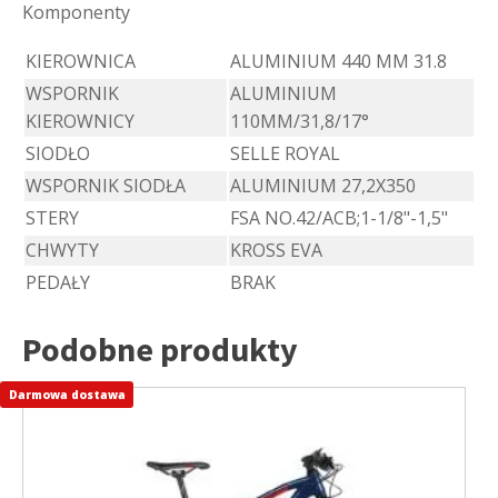
Komponenty
KIEROWNICA
ALUMINIUM 440 MM 31.8
WSPORNIK
ALUMINIUM
KIEROWNICY
110MM/31,8/17°
SIODŁO
SELLE ROYAL
WSPORNIK SIODŁA
ALUMINIUM 27,2X350
STERY
FSA NO.42/ACB;1-1/8"-1,5"
CHWYTY
KROSS EVA
PEDAŁY
BRAK
Podobne produkty
Darmowa dostawa
Ten
produkt
ma
wiele