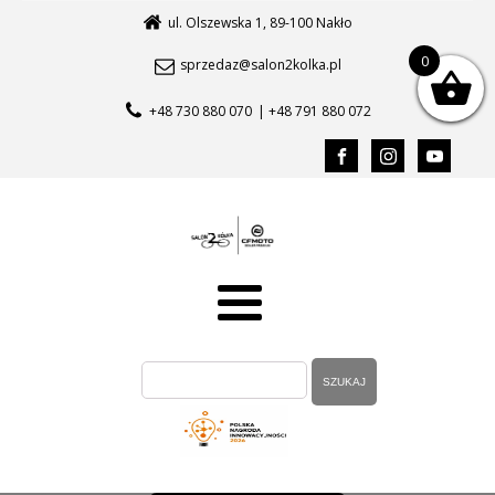
ul. Olszewska 1, 89-100 Nakło
0
sprzedaz@salon2kolka.pl
+48 730 880 070
| +48 791 880 072