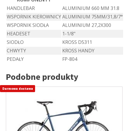
HANDLEBAR
ALUMINIUM 660 MM 31.8
WSPORNIK KIEROWNICY
ALUMINIUM 75MM/31,8/7°
WSPORNIK SIODŁA
ALUMINIUM 27,2X300
HEADESET
1-1/8"
SIODŁO
KROSS D5311
CHWYTY
KROSS HANDY
PEDAŁY
FP-804
Podobne produkty
Darmowa dostawa
Ten
produkt
ma
wiele
wariantów.
Opcje