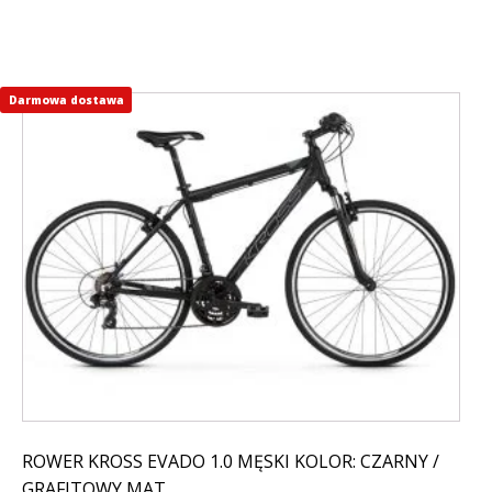
Darmowa dostawa
Ten
produkt
ma
wiele
wariantów.
Opcje
można
wybrać
na
stronie
produktu
ROWER KROSS EVADO 1.0 MĘSKI KOLOR: CZARNY /
GRAFITOWY MAT