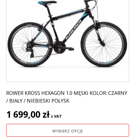
produkt
ma
wiele
wariantów.
Opcje
można
wybrać
na
stronie
produktu
ROWER KROSS HEXAGON 1.0 MĘSKI KOLOR: CZARNY
/ BIAŁY / NIEBIESKI POŁYSK
1 699,00
zł
z VAT
WYBIERZ OPCJE