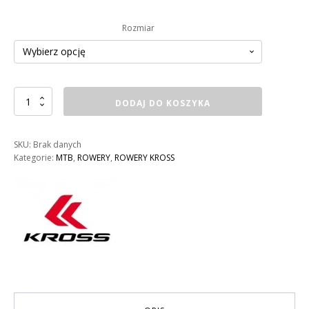
Rozmiar
ilość
DODAJ DO KOSZYKA
ROWER
KROSS
HEXAGON
SKU:
Brak danych
2.0
Kategorie:
MTB
,
ROWERY
,
ROWERY KROSS
MĘSKI
KOLOR:
GRANATOWY
/
LIMONKOWY
/
SZARY
MAT