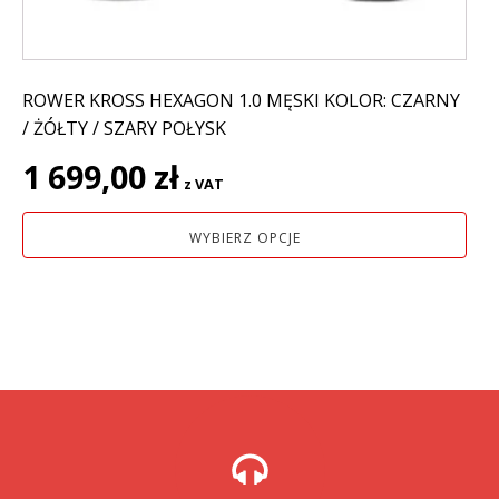
produktu
ROWER KROSS HEXAGON 1.0 MĘSKI KOLOR: CZARNY
/ ŻÓŁTY / SZARY POŁYSK
1 699,00
zł
z VAT
WYBIERZ OPCJE