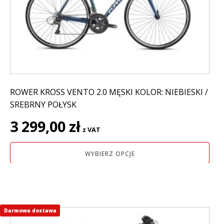
można
wybrać
na
stronie
produktu
ROWER KROSS VENTO 2.0 MĘSKI KOLOR: NIEBIESKI /
SREBRNY POŁYSK
3 299,00
zł
z VAT
WYBIERZ OPCJE
Darmowa dostawa
Ten