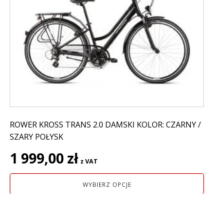
wiele
wariantów.
Opcje
można
wybrać
na
stronie
produktu
ROWER KROSS TRANS 2.0 DAMSKI KOLOR: CZARNY /
SZARY POŁYSK
1 999,00
zł
z VAT
WYBIERZ OPCJE