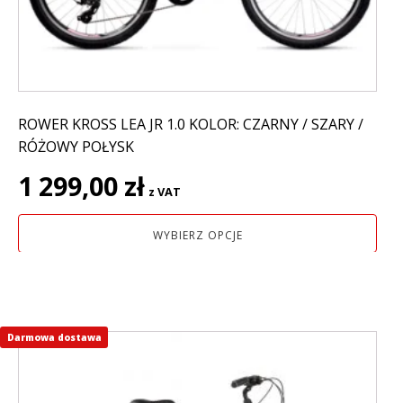
na
stronie
produktu
ROWER KROSS LEA JR 1.0 KOLOR: CZARNY / SZARY /
RÓŻOWY POŁYSK
1 299,00
zł
z VAT
WYBIERZ OPCJE
Darmowa dostawa
Ten
produkt
ma