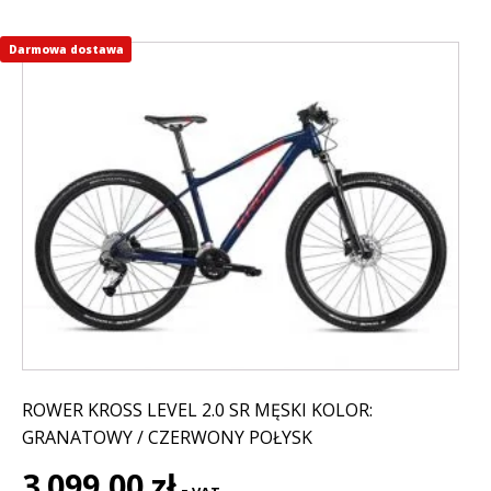
Darmowa dostawa
Ten
produkt
ma
wiele
wariantów.
Opcje
można
wybrać
na
stronie
produktu
ROWER KROSS LEVEL 2.0 SR MĘSKI KOLOR:
GRANATOWY / CZERWONY POŁYSK
3 099,00
zł