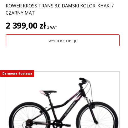
ROWER KROSS TRANS 3.0 DAMSKI KOLOR: KHAKI /
CZARNY MAT
2 399,00
zł
z VAT
WYBIERZ OPCJE
Darmowa dostawa
Ten
produkt
ma
wiele
wariantów.
Opcje
można
wybrać