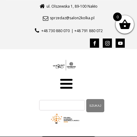
ul. Olszewska 1, 89-100 Nakło
0
sprzedaz@salon2kolka.pl
+48 730 880 070
| +48 791 880 072