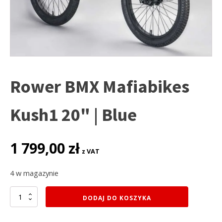
Rower BMX Mafiabikes
Kush1 20" | Blue
1 799,00
zł
z VAT
4 w magazynie
ilość
DODAJ DO KOSZYKA
Rower
BMX