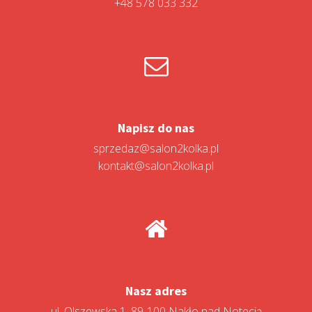
+48 578 033 332
Napisz do nas
sprzedaz@salon2kolka.pl
kontakt@salon2kolka.pl
Nasz adres
ul. Olszewska 1, 89-100 Nakło nad Notecią