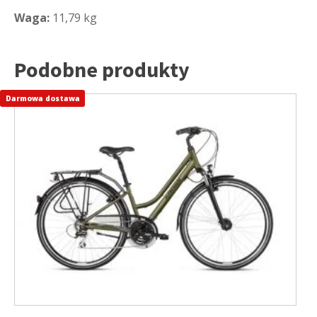
Waga:
11,79 kg
Podobne produkty
Darmowa dostawa
Ten
produkt
ma
wiele
wariantów.
Opcje
można
wybrać
na
stronie
produktu