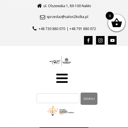
ul. Olszewska 1, 89-100 Nakło
0
sprzedaz@salon2kolka.pl
+48 730 880 070
| +48 791 880 072