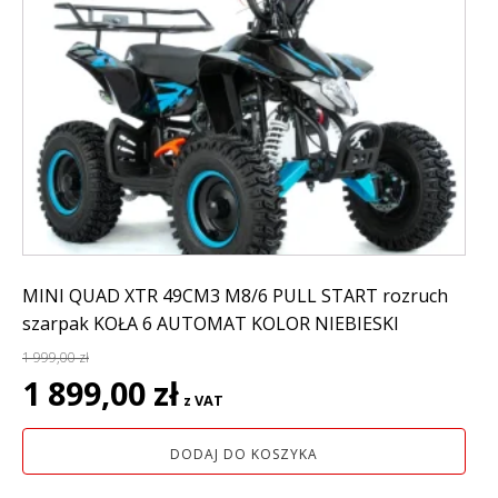
MINI QUAD XTR 49CM3 M8/6 PULL START rozruch
szarpak KOŁA 6 AUTOMAT KOLOR NIEBIESKI
1 999,00
zł
Pierwotna
Aktualna
1 899,00
zł
z VAT
cena
cena
wynosiła:
wynosi:
DODAJ DO KOSZYKA
1
1
999,00 zł.
899,00 zł.