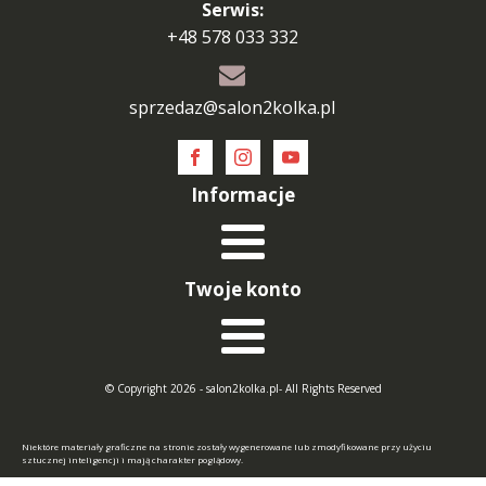
Serwis:
+48 578 033 332
sprzedaz@salon2kolka.pl
Informacje
Twoje konto
© Copyright 2026 - salon2kolka.pl- All Rights Reserved
Niektóre materiały graficzne na stronie zostały wygenerowane lub zmodyfikowane przy użyciu
sztucznej inteligencji i mają charakter poglądowy.