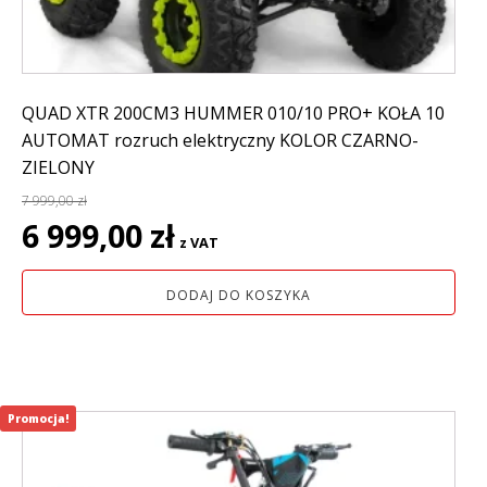
QUAD XTR 200CM3 HUMMER 010/10 PRO+ KOŁA 10
AUTOMAT rozruch elektryczny KOLOR CZARNO-
ZIELONY
7 999,00
zł
Pierwotna
Aktualna
6 999,00
zł
z VAT
cena
cena
wynosiła:
wynosi:
DODAJ DO KOSZYKA
7
6
999,00 zł.
999,00 zł.
Promocja!