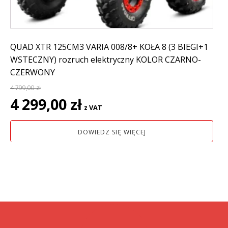
QUAD XTR 125CM3 VARIA 008/8+ KOŁA 8 (3 BIEGI+1
WSTECZNY) rozruch elektryczny KOLOR CZARNO-
CZERWONY
4 799,00
zł
Pierwotna
Aktualna
4 299,00
zł
z VAT
cena
cena
wynosiła:
wynosi:
DOWIEDZ SIĘ WIĘCEJ
4
4
799,00 zł.
299,00 zł.