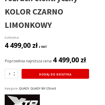
KOLOR CZARNO
LIMONKOWY
5 299,00
zł
Pierwotna
Aktualna
4 499,00
zł
z VAT
cena
cena
wynosiła:
wynosi:
4 499,00
zł
5
4
Poprzednia najniższa cena:
.
299,00 zł.
499,00 zł.
ilość
DODAJ DO KOSZYKA
QUAD
XTR
125CM3
Kategorie:
QUADY
,
QUADY 90-125cm3
VARIA
008/8PRO+
KOŁA
8