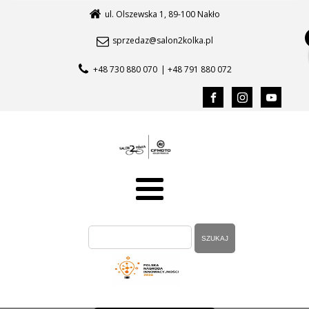
ul. Olszewska 1, 89-100 Nakło
sprzedaz@salon2kolka.pl
+48 730 880 070
| +48 791 880 072