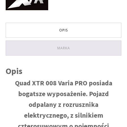
(3
BIEGI+1
WSTECZNY)
rozruch
elektryczny
OPIS
KOLOR
CZARNO
LIMONKOWY
MARKA
Opis
Quad XTR 008 Varia PRO posiada
bogatsze wyposażenie. Pojazd
odpalany z rozrusznika
elektrycznego, z silnikiem
czterosuwowym o pojemności