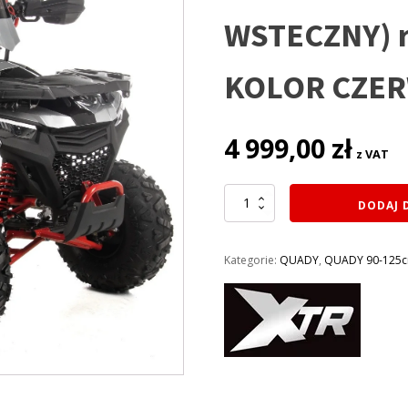
WSTECZNY) r
KOLOR CZE
4 999,00
zł
z VAT
ilość
DODAJ 
QUAD
XTR
125CM3
Kategorie:
QUADY
,
QUADY 90-125
FORREST
023/8
KOŁA
8
(1
BIEG+1
WSTECZNY)
rozruch
elektryczny