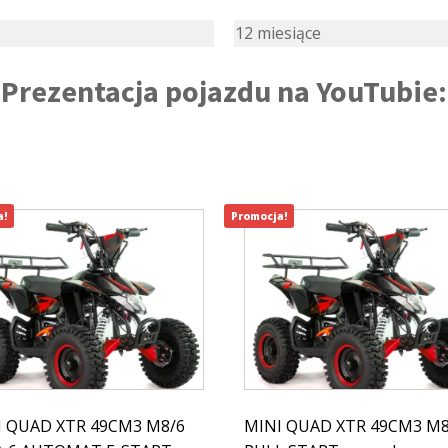
12 miesiące
Prezentacja pojazdu na YouTubie:
a!
Promocja!
I QUAD XTR 49CM3 M8/6
MINI QUAD XTR 49CM3 M8