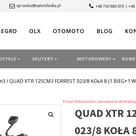
sprzedaz@salon2kolka.pl
+48 730 880 070
| +48
LEGRO
OLX
OTOMOTO
BLOG
KO
OCYKLE
SKUTERY
MOTOROWERY
ROWE
m3
/ QUAD XTR 125CM3 FORREST 023/8 KOŁA 8 (1 BIEG+1 W
Przed dokonaniem zamówienia skontaktuj 
QUAD XTR 1
023/8 KOŁA 8