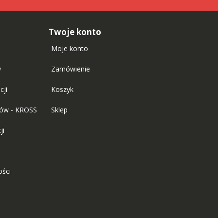
Twoje konto
Moje konto
w
Zamówienie
cji
Koszyk
tów - KROSS
Sklep
ji
ości