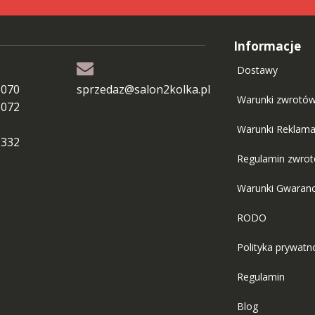
Informacje
Dostawy
 070
sprzedaz@salon2kolka.pl
Warunki zwrotó
 072
Warunki Reklama
 332
Regulamin zwro
Warunki Gwaranc
RODO
Polityka prywatn
Regulamin
Blog