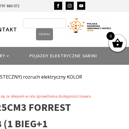
 791 880 072
NTAKT
0
RY
POJAZDY ELEKTRYCZNE SARINI
STECZNY) rozruch elektryczny KOLOR
się ze sklepem w celu sprawdzenia dostępności towaru
25CM3 FORREST
 (1 BIEG+1