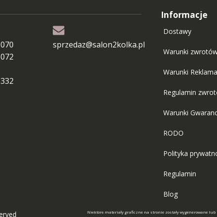
Informacje
Dostawy
 070
sprzedaz@salon2kolka.pl
Warunki zwrotó
 072
Warunki Reklama
 332
Regulamin zwro
Warunki Gwaranc
RODO
Polityka prywatn
Regulamin
Blog
Niektóre materiały graficzne na stronie zostały wygenerowane lub
served