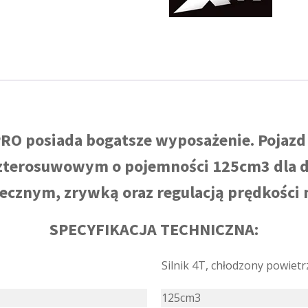
8
(1
BIEG
+1
WSTECZNY)
rozruch
elektryczny
KOLOR
CZARNO-
NIEBIESKI
PRO posiada bogatsze wyposażenie. Pojazd
czterosuwowym o pojemności 125cm3 dla dz
ecznym, zrywką oraz regulacją prędkości 
SPECYFIKACJA TECHNICZNA:
Silnik 4T, chłodzony powiet
125cm3