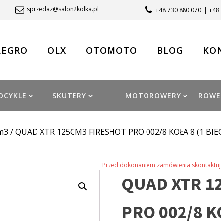
sprzedaz@salon2kolka.pl
+48 730 880 070
| +48
LEGRO
OLX
OTOMOTO
BLOG
KO
OCYKLE
SKUTERY
MOTOROWERY
ROWE
m3
/ QUAD XTR 125CM3 FIRESHOT PRO 002/8 KOŁA 8 (1 BIEG
Przed dokonaniem zamówienia skontaktuj 
QUAD XTR 1
PRO 002/8 KO