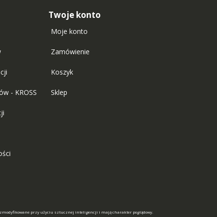
Twoje konto
Moje konto
w
Zamówienie
cji
Koszyk
tów - KROSS
Sklep
ji
ości
 zmodyfikowane przy użyciu sztucznej inteligencji i mają charakter poglądowy.