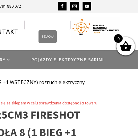
 791 880 072
NTAKT
0
RY
POJAZDY ELEKTRYCZNE SARINI
 +1 WSTECZNY) rozruch elektryczny
się ze sklepem w celu sprawdzenia dostępności towaru
25CM3 FIRESHOT
ŁA 8 (1 BIEG +1