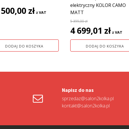
elektryczny KOLOR CAMO
 500,00
zł
MATT
z VAT
5 399,00
zł
Pierwotna
Aktual
4 699,01
zł
z VAT
cena
cena
wynosiła:
wynosi:
DODAJ DO KOSZYKA
DODAJ DO KOSZYKA
5
4
399,00 zł.
699,01 z
Napisz do nas
sprzedaz@salon2kolka.pl
kontakt@salon2kolka.pl