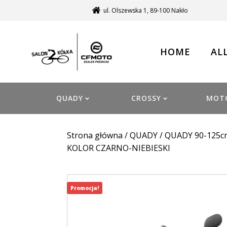
ul. Olszewska 1, 89-100 Nakło
HOME
AL
QUADY
CROSSY
MOT
Strona główna
/
QUADY
/
QUADY 90-125c
KOLOR CZARNO-NIEBIESKI
Promocja!