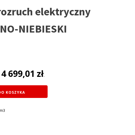
ozruch elektryczny
NO-NIEBIESKI
na
4 699,01
zł
:
.
ł.
DO KOSZYKA
cm3